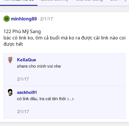
minhlong89
2/1/17
M
122 Phú Mỹ Sang
bác có link ko, tìm cả buổi mà ko ra được cái link nào coi
được hết
KeXaQue
share cho minh voi nhe
2/1/17
sackhoi91
có link đâu, tra cái tên thôi >..>
2/1/17