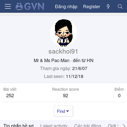
Đăng nhập
Register
sackhoi91
Mr & Ms Pac-Man
·
đến từ
HN
Tham gia ngày
21/6/07
Last seen
11/12/18
Bài viết
Reaction score
Điểm
252
92
0
Find
Tin nhắn hồ sơ
Latest activity
Các bài đăng
Giới thiệ