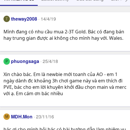
theway2008
14/4/19
T
Mình đang có nhu cầu mua 2-3T Gold. Bác có đang bán
hay trung gian được ai không cho mình hay với. Wales.
phuongsaga
25/4/18
P
Xin chào bác. Em là newbie mới toanh của AO - em 1
ngày dành đc khoảng 3h chơi game này và em thích đi
PVE, bác cho em lời khuyên khởi đầu chọn main và merc
với ạ. Em cám ơn bác nhiều
MDH.Mon
23/11/16
M
bác ơi cho mình hỏi bác có bài hướng dẫn làm nhiệm vụ