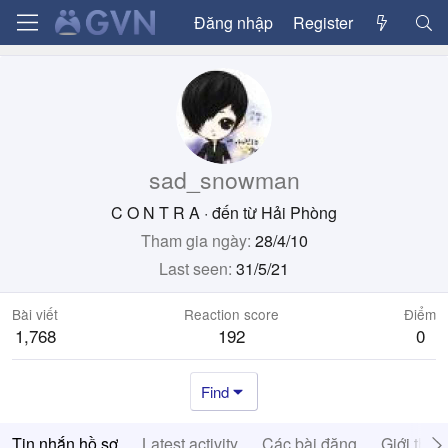
Đăng nhập
Register
sad_snowman
C O N T R A
·
đến từ
Hải Phòng
Tham gia ngày
28/4/10
Last seen
31/5/21
Bài viết
Reaction score
Điểm
1,768
192
0
Find
Tin nhắn hồ sơ
Latest activity
Các bài đăng
Giới thiệ