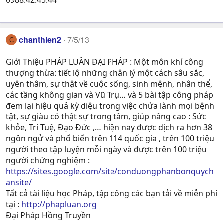
0988.42.45.44
chanthien2
7/5/13
C
Giới Thiệu PHÁP LUÂN ĐẠI PHÁP : Một môn khí công
thượng thừa: tiết lộ những chân lý một cách sâu sắc,
uyên thâm, sự thật về cuộc sống, sinh mệnh, nhân thể,
các tầng không gian và Vũ Trụ… và 5 bài tập công pháp
đem lại hiệu quả kỳ diệu trong việc chửa lành mọi bệnh
tật, sự giàu có thật sự trong tâm, giúp nâng cao : Sức
khỏe, Trí Tuệ, Ðạo Ðức ,… hiện nay được dịch ra hơn 38
ngôn ngử và phổ biến trên 114 quốc gia , trên 100 triệu
người theo tập luyện mỗi ngày và được trên 100 triệu
người chứng nghiệm :
https://sites.google.com/site/conduongphanbonquych
ansite/
Tất cả tài liệu học Pháp, tập công các bạn tải về miễn phí
tại :
http://phapluan.org
Đại Pháp Hồng Truyền