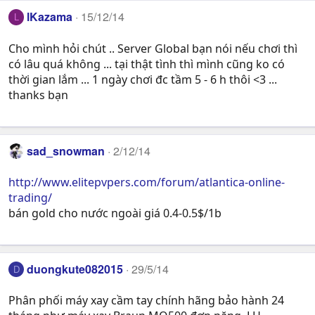
lKazama
15/12/14
L
Cho mình hỏi chút .. Server Global bạn nói nếu chơi thì
có lâu quá không ... tại thật tình thì mình cũng ko có
thời gian lắm ... 1 ngày chơi đc tầm 5 - 6 h thôi <3 ...
thanks bạn
sad_snowman
2/12/14
http://www.elitepvpers.com/forum/atlantica-online-
trading/
bán gold cho nước ngoài giá 0.4-0.5$/1b
duongkute082015
29/5/14
D
Phân phối máy xay cầm tay chính hãng bảo hành 24