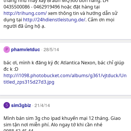
tháng như máy xay Braun MQ500 đơn năng. LH
0435500086 - 0462919496 hoặc đặt hàng tại
http://trihung.com/
xem thông tin và hướng dẫn sử
dụng tại
http://24hdienstleistung.de/
. Cảm ơn mọi
người đã ủng hộ ạ.
phamvietduc
28/5/14
P
bác ơi, mình k đăng ký đc Atlantica Nexon, bác chỉ giúp
đc k :D
http://i1098.photobucket.com/albums/g361/vjtduck/Un
titled_zps315d27d3.jpg
sim3gbiz
21/4/14
S
Mình bán sim 3g cho ipad khuyến mại 12 tháng. Giao
sim tận nơi miễn phí. Alo ngay tớ khi cần nhé