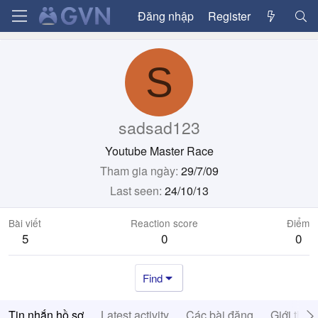
Đăng nhập
Register
S
sadsad123
Youtube Master Race
Tham gia ngày
29/7/09
Last seen
24/10/13
Bài viết
Reaction score
Điểm
5
0
0
Find
Tin nhắn hồ sơ
Latest activity
Các bài đăng
Giới thiệ