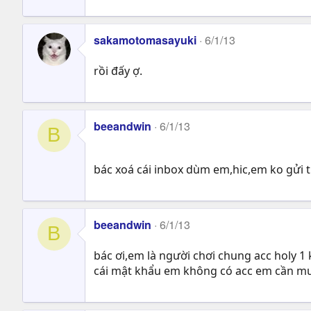
sakamotomasayuki
6/1/13
rồi đấy ợ.
beeandwin
6/1/13
B
bác xoá cái inbox dùm em,hic,em ko gửi 
beeandwin
6/1/13
B
bác ơi,em là người chơi chung acc holy 1 
cái mật khẩu em không có acc em cần mư