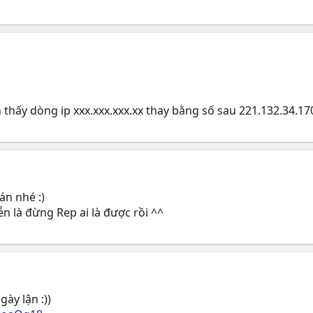
 thấy dòng ip xxx.xxx.xxx.xx thay bằng số sau 221.132.34.170
án nhé :)
n là đừng Rep ai là được rồi ^^
gày lận :))