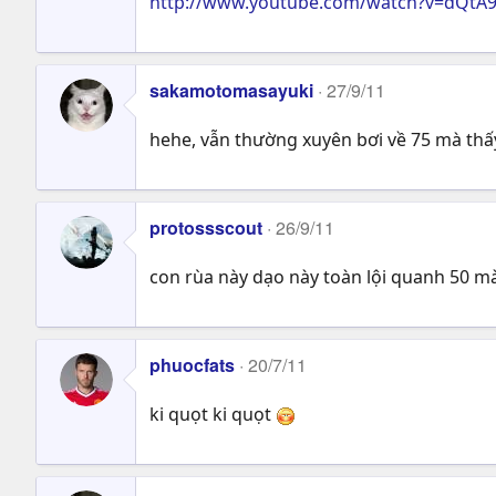
http://www.youtube.com/watch?v=dQtA
sakamotomasayuki
27/9/11
hehe, vẫn thường xuyên bơi về 75 mà thấ
protossscout
26/9/11
con rùa này dạo này toàn lội quanh 50 mà
phuocfats
20/7/11
ki quọt ki quọt