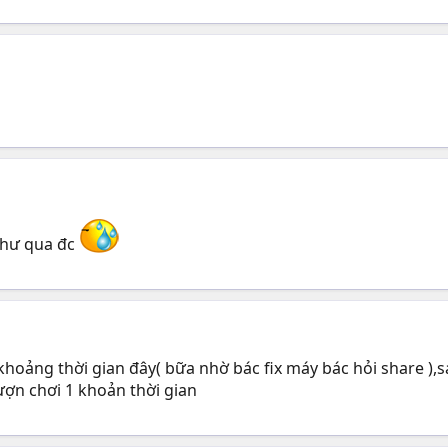
thư qua đc
khoảng thời gian đây( bữa nhờ bác fix máy bác hỏi share ),s
ợn chơi 1 khoản thời gian