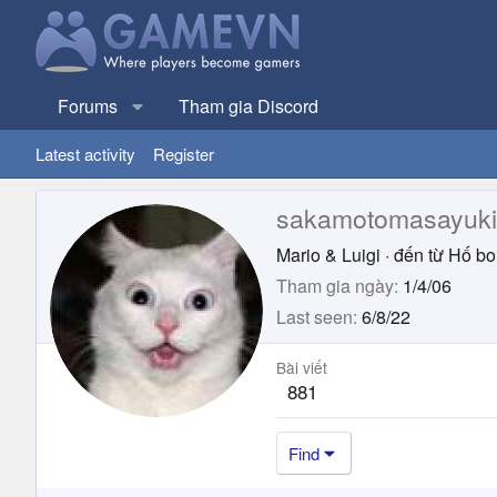
Forums
Tham gia Discord
Latest activity
Register
sakamotomasayuki
Mario & Luigi
·
đến từ
Hố b
Tham gia ngày
1/4/06
Last seen
6/8/22
Bài viết
881
Find