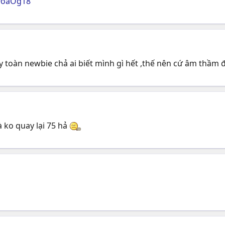
9oaOg18
y toàn newbie chả ai biết mình gì hết ,thế nên cứ âm thầm
 ko quay lại 75 hả