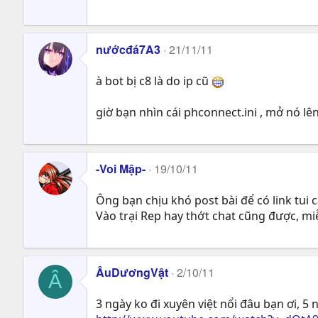
nướcđá7A3
21/11/11
à bot bị c8 là do ip cũ
giờ bạn nhìn cái phconnect.ini , mở nó lên
-Voi Mập-
19/10/11
Ông bạn chịu khó post bài để có link tui c
Vào trại Rep hay thớt chat cũng được, miễ
ÂuDươngVật
2/10/11
Â
3 ngày ko đi xuyên việt nổi đâu bạn ơi, 5 n