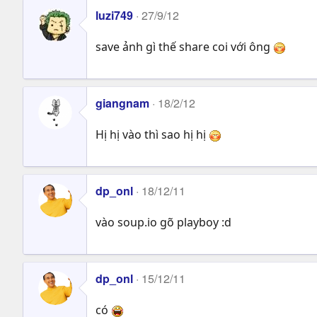
luzi749
27/9/12
save ảnh gì thế share coi với ông
giangnam
18/2/12
Hị hị vào thì sao hị hị
dp_onl
18/12/11
vào soup.io gõ playboy :d
dp_onl
15/12/11
có