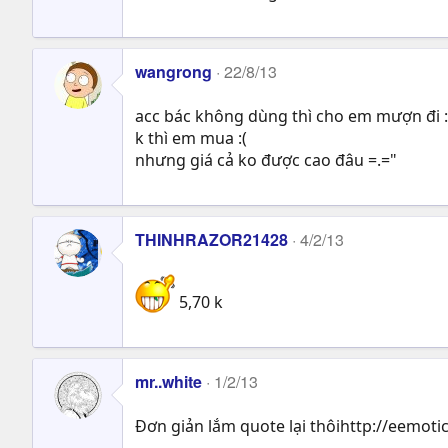
wangrong
22/8/13
acc bác không dùng thì cho em mượn đi 
k thì em mua :(
nhưng giá cả ko được cao đâu =.="
THINHRAZOR21428
4/2/13
5,70 k
mr..white
1/2/13
Đơn giản lắm quote lại thôihttp://eemoti