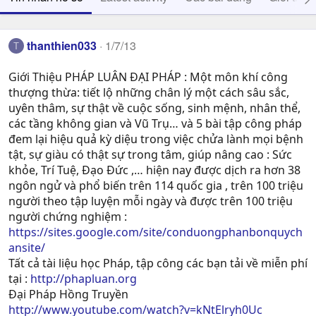
thanthien033
1/7/13
T
Giới Thiệu PHÁP LUÂN ĐẠI PHÁP : Một môn khí công
thượng thừa: tiết lộ những chân lý một cách sâu sắc,
uyên thâm, sự thật về cuộc sống, sinh mệnh, nhân thể,
các tầng không gian và Vũ Trụ… và 5 bài tập công pháp
đem lại hiệu quả kỳ diệu trong việc chửa lành mọi bệnh
tật, sự giàu có thật sự trong tâm, giúp nâng cao : Sức
khỏe, Trí Tuệ, Ðạo Ðức ,… hiện nay được dịch ra hơn 38
ngôn ngử và phổ biến trên 114 quốc gia , trên 100 triệu
người theo tập luyện mỗi ngày và được trên 100 triệu
người chứng nghiệm :
https://sites.google.com/site/conduongphanbonquych
ansite/
Tất cả tài liệu học Pháp, tập công các bạn tải về miễn phí
tại :
http://phapluan.org
Đại Pháp Hồng Truyền
http://www.youtube.com/watch?v=kNtElryh0Uc