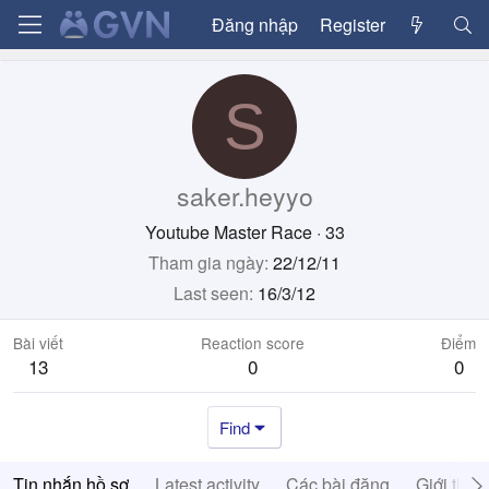
Đăng nhập
Register
S
saker.heyyo
Youtube Master Race
·
33
Tham gia ngày
22/12/11
Last seen
16/3/12
Bài viết
Reaction score
Điểm
13
0
0
Find
Tin nhắn hồ sơ
Latest activity
Các bài đăng
Giới thiệ