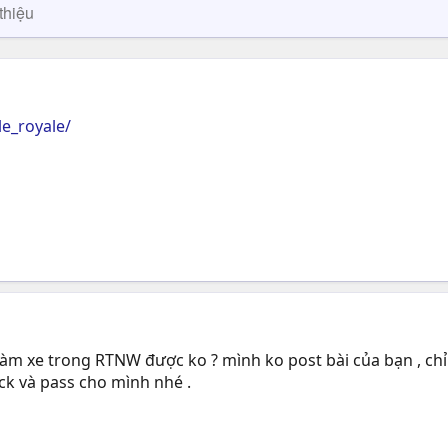
thiệu
e_royale/
àm xe trong RTNW được ko ? mình ko post bài của bạn , chỉ
ick và pass cho mình nhé .