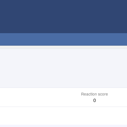
Reaction score
0