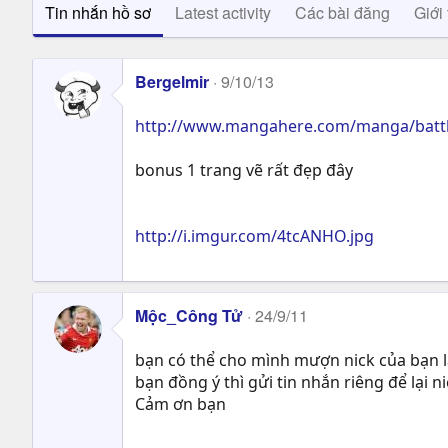
Tin nhắn hồ sơ
Latest activity
Các bài đăng
Giới 
Bergelmir
9/10/13
http://www.mangahere.com/manga/battl
bonus 1 trang vẽ rất đẹp đây
http://i.imgur.com/4tcANHO.jpg
Mộc_Công Tử
24/9/11
bạn có thể cho mình mượn nick của bạn l
bạn đồng ý thì gửi tin nhắn riêng để lại n
Cảm ơn bạn