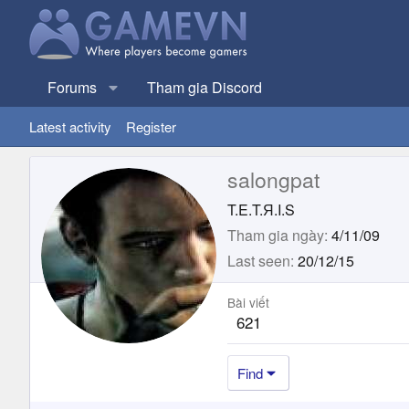
Forums
Tham gia Discord
Latest activity
Register
salongpat
T.E.T.Я.I.S
Tham gia ngày
4/11/09
Last seen
20/12/15
Bài viết
621
Find