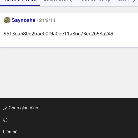
Saynoaha
21/9/14
9613ea680e2bae00f9a0ee11a86c73ec2658a249
Chọn giao diện
Liên hệ