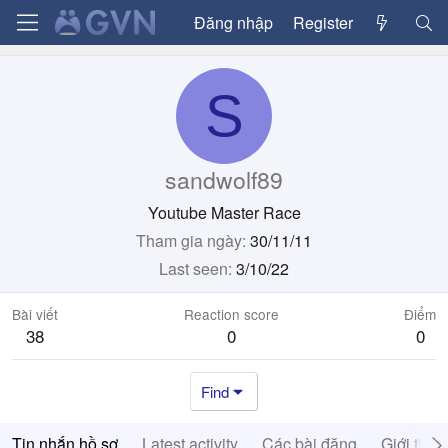
Đăng nhập
Register
S
sandwolf89
Youtube Master Race
Tham gia ngày
30/11/11
Last seen
3/10/22
Bài viết
Reaction score
Điểm
38
0
0
Find
Tin nhắn hồ sơ
Latest activity
Các bài đăng
Giới thiệ