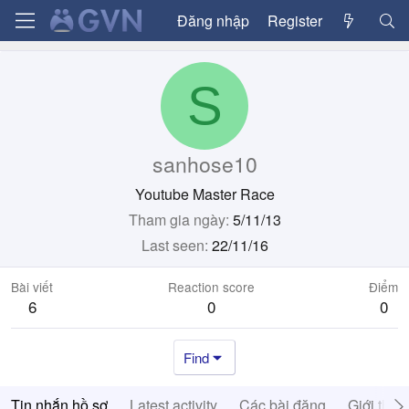
Đăng nhập
Register
S
sanhose10
Youtube Master Race
Tham gia ngày
5/11/13
Last seen
22/11/16
Bài viết
Reaction score
Điểm
6
0
0
Find
Tin nhắn hồ sơ
Latest activity
Các bài đăng
Giới thiệ