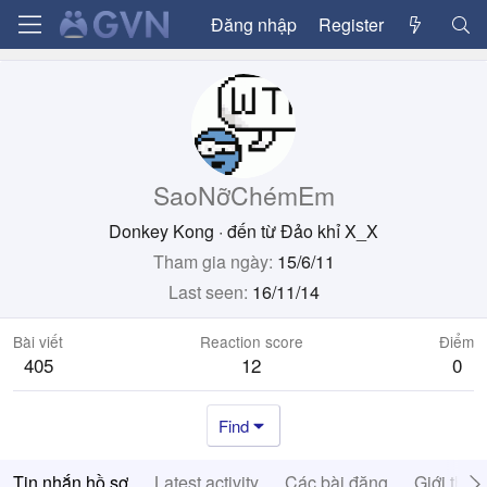
Đăng nhập
Register
SaoNỡChémEm
Donkey Kong
·
đến từ
Đảo khỉ X_X
Tham gia ngày
15/6/11
Last seen
16/11/14
Bài viết
Reaction score
Điểm
405
12
0
Find
Tin nhắn hồ sơ
Latest activity
Các bài đăng
Giới thiệ