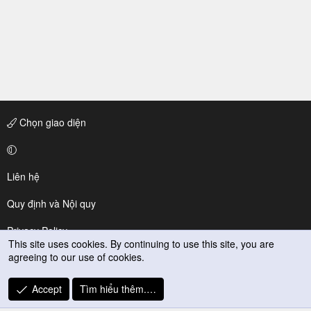
Chọn giao diện
Liên hệ
Quy định và Nội quy
Privacy Policy
This site uses cookies. By continuing to use this site, you are
agreeing to our use of cookies.
Trợ giúp
R
Accept
Tìm hiểu thêm.…
S