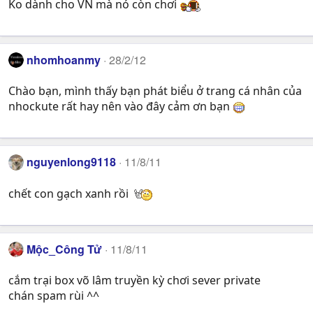
Ko dành cho VN mà nó còn chơi
nhomhoanmy
28/2/12
Chào bạn, mình thấy bạn phát biểu ở trang cá nhân của
nhockute rất hay nên vào đây cảm ơn bạn
nguyenlong9118
11/8/11
chết con gạch xanh rồi
Mộc_Công Tử
11/8/11
cắm trại box võ lâm truyền kỳ chơi sever private
chán spam rùi ^^