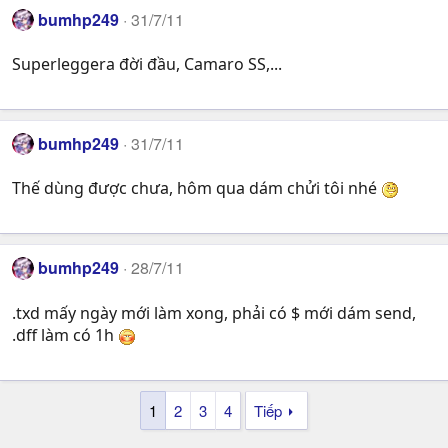
bumhp249
31/7/11
Superleggera đời đầu, Camaro SS,...
bumhp249
31/7/11
Thế dùng được chưa, hôm qua dám chửi tôi nhé
bumhp249
28/7/11
.txd mấy ngày mới làm xong, phải có $ mới dám send,
.dff làm có 1h
1
2
3
4
Tiếp