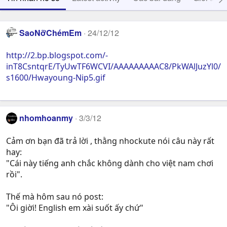
SaoNỡChémEm
24/12/12
http://2.bp.blogspot.com/-
inT8CsntqrE/TyUwTF6WCVI/AAAAAAAAAC8/PkWAlJuzYl0/
s1600/Hwayoung-Nip5.gif
nhomhoanmy
3/3/12
Cảm ơn bạn đã trả lời , thằng nhockute nói câu này rất
hay:
"Cái này tiếng anh chắc không dành cho việt nam chơi
rồi".
Thế mà hôm sau nó post:
"Ôi giời! English em xài suốt ấy chứ"