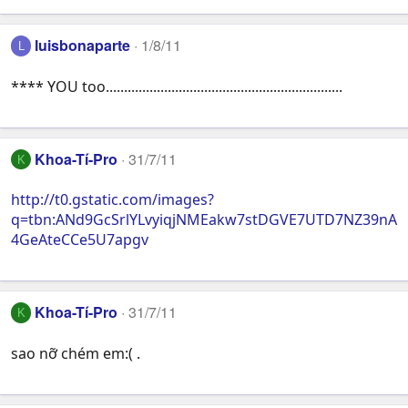
luisbonaparte
1/8/11
L
**** YOU too.................................................................
Khoa-Tí-Pro
31/7/11
K
http://t0.gstatic.com/images?
q=tbn:ANd9GcSrlYLvyiqjNMEakw7stDGVE7UTD7NZ39nA
4GeAteCCe5U7apgv
Khoa-Tí-Pro
31/7/11
K
sao nỡ chém em:( .