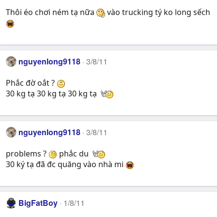
Thôi éo chơi ném tạ nữa
vào trucking tý ko long sếch
nguyenlong9118
3/8/11
Phắc đờ oắt ?
30 kg tạ 30 kg tạ 30 kg tạ
nguyenlong9118
3/8/11
problems ?
phắc du
30 ký tạ đã đc quăng vào nhà mi
BigFatBoy
1/8/11