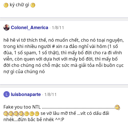
ký chữ gì
Colonel_America
1/8/11
hê hê vì tớ thích thế, nó muốn chết, cho nó toại nguyện,
trong khi nhiều người # xin ra đảo nghỉ vài hôm (1 số
đùa, 1 số spam, 1 số thật), thì mấy bố đời cho ra đi vĩnh
viễn, còn quen với dựa hơi với mấy bố đời, thì mấy bố
đời cho chúng nó chỗ mặc sức mà giải tỏa nỗi buồn cục
nợ gì của chúng nó
luisbonaparte
1/8/11
L
Fake you too NTL ................................................................
se vờ lâu mỡ thế ...vít có dấu đấi
nhék...đừn bắc bẻ nhék ^^:P