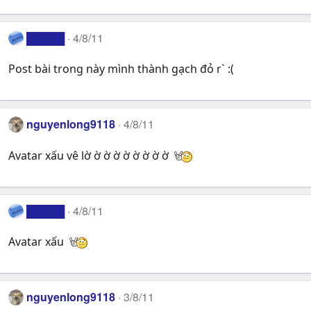
█████
4/8/11
Post bài trong này mình thành gạch đỏ r` :(
nguyenlong9118
4/8/11
Avatar xấu vê lờ ờ ờ ờ ờ ờ ờ ờ ờ
█████
4/8/11
Avatar xấu
nguyenlong9118
3/8/11