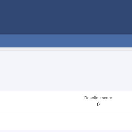
Reaction score
0