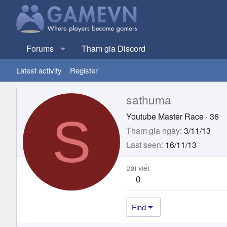
Forums
Tham gia Discord
Latest activity
Register
sathuma
S
Youtube Master Race
·
36
Tham gia ngày
3/11/13
Last seen
16/11/13
Bài viết
0
Find