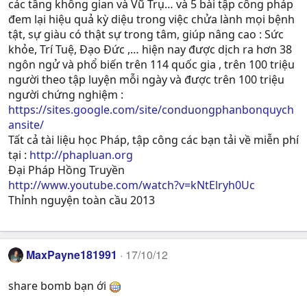
các tầng không gian và Vũ Trụ… và 5 bài tập công pháp
đem lại hiệu quả kỳ diệu trong việc chửa lành mọi bệnh
tật, sự giàu có thật sự trong tâm, giúp nâng cao : Sức
khỏe, Trí Tuệ, Ðạo Ðức ,… hiện nay được dịch ra hơn 38
ngôn ngử và phổ biến trên 114 quốc gia , trên 100 triệu
người theo tập luyện mỗi ngày và được trên 100 triệu
người chứng nghiệm :
https://sites.google.com/site/conduongphanbonquych
ansite/
Tất cả tài liệu học Pháp, tập công các bạn tải về miễn phí
tại :
http://phapluan.org
Đại Pháp Hồng Truyền
http://www.youtube.com/watch?v=kNtElryh0Uc
Thỉnh nguyện toàn cầu 2013
MaxPayne181991
17/10/12
share bomb bạn ới