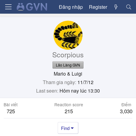
Đăng nhập
Register
Scorpious
Lão Làng GVN
Mario & Luigi
Tham gia ngày
11/7/12
Last seen
Hôm nay lúc 13:30
Bài viết
Reaction score
Điểm
725
215
3,030
Find