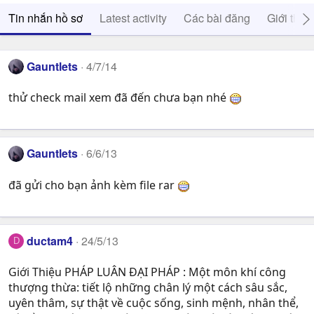
Tin nhắn hồ sơ
Latest activity
Các bài đăng
Giới thiệ
Gauntlets
4/7/14
thử check mail xem đã đến chưa bạn nhé
Gauntlets
6/6/13
đã gửi cho bạn ảnh kèm file rar
ductam4
24/5/13
D
Giới Thiệu PHÁP LUÂN ĐẠI PHÁP : Một môn khí công
thượng thừa: tiết lộ những chân lý một cách sâu sắc,
uyên thâm, sự thật về cuộc sống, sinh mệnh, nhân thể,