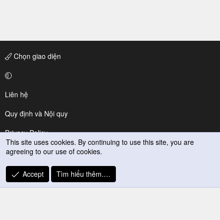
Chọn giao diện
Liên hệ
Quy định và Nội quy
Privacy Policy
This site uses cookies. By continuing to use this site, you are
agreeing to our use of cookies.
Trợ giúp
R
Accept
Tìm hiểu thêm.…
S
S