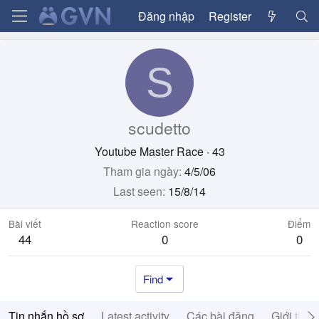
Đăng nhập
Register
S
scudetto
Youtube Master Race
·
43
Tham gia ngày
4/5/06
Last seen
15/8/14
Bài viết
Reaction score
Điểm
44
0
0
Find
Tin nhắn hồ sơ
Latest activity
Các bài đăng
Giới thiệ