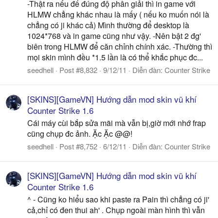
-Thật ra nếu để đúng độ phân giải thì in game với
HLMW chẳng khác nhau là mấy ( nếu ko muốn nói là
chẳng có ji khác cả) Mình thường để desktop là
1024*768 và in game cũng như vậy. -Nên bật 2 đg'
biên trong HLMW để căn chỉnh chính xác. -Thường thì
mọi skin mình đều *1.5 lần là có thể khắc phục đc...
seedhell
Post #8,832
9/12/11
Diễn đàn:
Counter Strike
[SKINS][GameVN] Hướng dẫn mod skin vũ khí
Counter Strike 1.6
Cái máy cùi bắp sửa mãi mà vẫn bị,giờ mới nhớ frap
cũng chụp đc ảnh. Ặc Ặc @@!
seedhell
Post #8,752
6/12/11
Diễn đàn:
Counter Strike
[SKINS][GameVN] Hướng dẫn mod skin vũ khí
Counter Strike 1.6
^ - Cũng ko hiểu sao khi paste ra Pain thì chẳng có ji'
cả,chỉ có đen thui ah' . Chụp ngoài màn hình thì vẫn