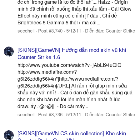
đc chỉ trong game là ko đc thôi ah'....Haizz - Origin
mình đã chỉnh rồi xuống thấp thì xấu lắm - Cái Glow
Effect này mình cũng có chỉnh ji' đâu . Chỉ để
Brightnees 5 Gamma 5 thôi ( mà cái...
seedhell
Post #8,740
5/12/11
Diễn đàn:
Counter Strike
[SKINS][GameVN] Hướng dẫn mod skin vũ khí
Counter Strike 1.6
http://www.youtube.com/watch?v=jAbLI94uQiQ
http://www.mediafire.com/?
g6f26zddig56k4n"]http://www.mediafire.com/?
g6f26zddig56k4n[/URL] Ai rảnh rỗi giúp mình sửa
khẩu này với nhỉ ! - Cái ổ đạn để gần khẩu súng quá
cho nên khi bắn nó lòi lên màn hình nhất là lúc
draw..ấy .'@^@||| - Do cái máy...
seedhell
Post #8,736
5/12/11
Diễn đàn:
Counter Strike
[SKINS][GameVN CS skin collection] Kho skin