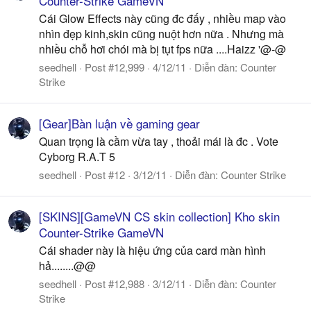
Counter-Strike GameVN
Cái Glow Effects này cũng đc đấy , nhiều map vào
nhìn đẹp kinh,skin cũng nuột hơn nữa . Nhưng mà
nhiều chỗ hơi chói mà bị tụt fps nữa ....Haizz '@-@
seedhell
Post #12,999
4/12/11
Diễn đàn:
Counter
Strike
[Gear]Bàn luận về gaming gear
Quan trọng là cầm vừa tay , thoải mái là đc . Vote
Cyborg R.A.T 5
seedhell
Post #12
3/12/11
Diễn đàn:
Counter Strike
[SKINS][GameVN CS skin collection] Kho skin
Counter-Strike GameVN
Cái shader này là hiệu ứng của card màn hình
hả........@@
seedhell
Post #12,988
3/12/11
Diễn đàn:
Counter
Strike