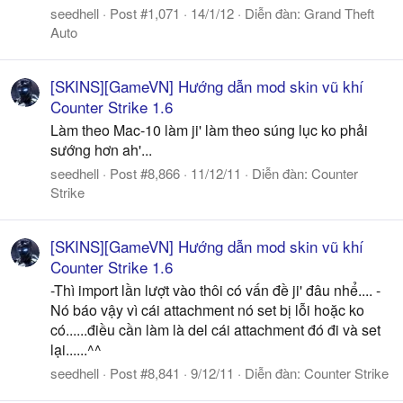
seedhell
Post #1,071
14/1/12
Diễn đàn:
Grand Theft
Auto
[SKINS][GameVN] Hướng dẫn mod skin vũ khí
Counter Strike 1.6
Làm theo Mac-10 làm ji' làm theo súng lục ko phải
sướng hơn ah'...
seedhell
Post #8,866
11/12/11
Diễn đàn:
Counter
Strike
[SKINS][GameVN] Hướng dẫn mod skin vũ khí
Counter Strike 1.6
-Thì import lần lượt vào thôi có vấn đề ji' đâu nhể.... -
Nó báo vậy vì cái attachment nó set bị lỗi hoặc ko
có......điều cần làm là del cái attachment đó đi và set
lại......^^
seedhell
Post #8,841
9/12/11
Diễn đàn:
Counter Strike