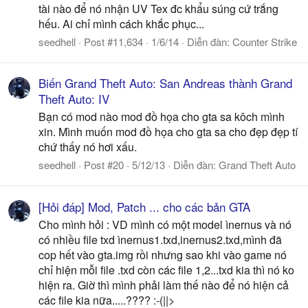
tài nào để nó nhận UV Tex đc khẩu súng cứ trắng
hếu. Ai chỉ mình cách khắc phục...
seedhell
Post #11,634
1/6/14
Diễn đàn:
Counter Strike
Biến Grand Theft Auto: San Andreas thành Grand
Theft Auto: IV
Bạn có mod nào mod đồ họa cho gta sa kôch mình
xin. Mình muốn mod đồ họa cho gta sa cho đẹp đẹp tí
chứ thấy nó hơi xấu.
seedhell
Post #20
5/12/13
Diễn đàn:
Grand Theft Auto
[Hỏi đáp] Mod, Patch ... cho các bản GTA
Cho mình hỏi : VD mình có một model ìnernus và nó
có nhiều file txd ìnernus1.txd,inernus2.txd,mình đã
cop hết vào gta.img rồi nhưng sao khi vào game nó
chỉ hiện mỗi file .txd còn các file 1,2...txd kia thì nó ko
hiện ra. Giờ thì mình phải làm thế nào để nó hiện cả
các file kia nữa.....???? :-(||>