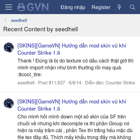
Đăng nhập
Register
seedhell
Recent Content by seedhell
[SKINS][GameVN] Hướng dẫn mod skin vũ khí
Counter Strike 1.6
Thank ! Đúng là bị do texture có dấu cách thật giờ thì
mình import nhận như bình thường rồi may quá.
:8cool_tire:
seedhell
Post #11,637
6/6/14
Diễn đàn:
Counter Strike
[SKINS][GameVN] Hướng dẫn mod skin vũ khí
Counter Strike 1.6
Cho mình hỏi mình down một số skin của SF trên
chuối về nhưng khi decomple ra thì phần Group nó
hiện ra mấy trăm cái , phần Tex thì trắng hếu mặc dù
file tex đầy đủ. Thích mấy khẩu trong đấy mà không