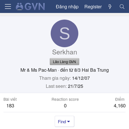
Đăng nhập
Register
S
Serkhan
Lão Làng GVN
Mr & Ms Pac-Man
·
đến từ
8/3 Hai Ba Trung
Tham gia ngày
14/12/07
Last seen
21/7/25
Bài viết
Reaction score
Điểm
183
0
4,160
Find