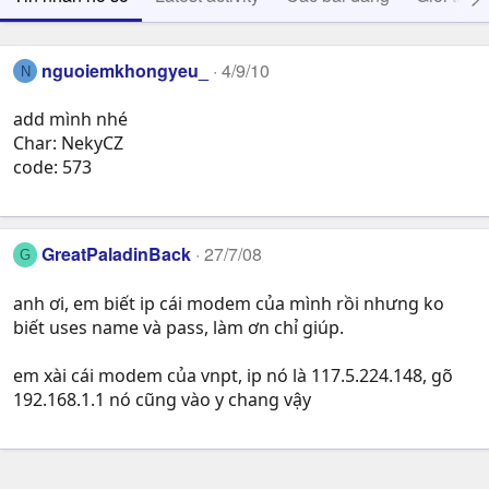
nguoiemkhongyeu_
4/9/10
N
add mình nhé
Char: NekyCZ
code: 573
GreatPaladinBack
27/7/08
G
anh ơi, em biết ip cái modem của mình rồi nhưng ko
biết uses name và pass, làm ơn chỉ giúp.
em xài cái modem của vnpt, ip nó là 117.5.224.148, gõ
192.168.1.1 nó cũng vào y chang vậy