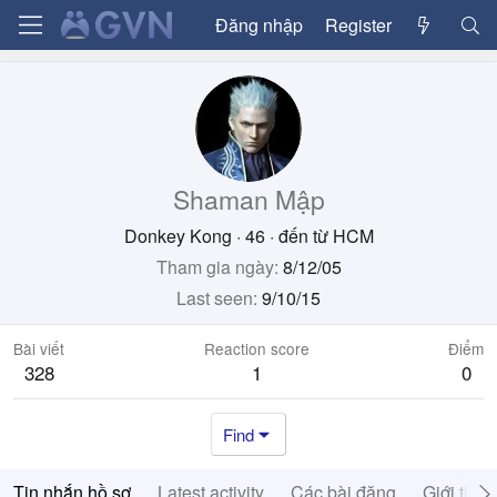
Đăng nhập
Register
Shaman Mập
Donkey Kong
·
46
·
đến từ
HCM
Tham gia ngày
8/12/05
Last seen
9/10/15
Bài viết
Reaction score
Điểm
328
1
0
Find
Tin nhắn hồ sơ
Latest activity
Các bài đăng
Giới thiệ