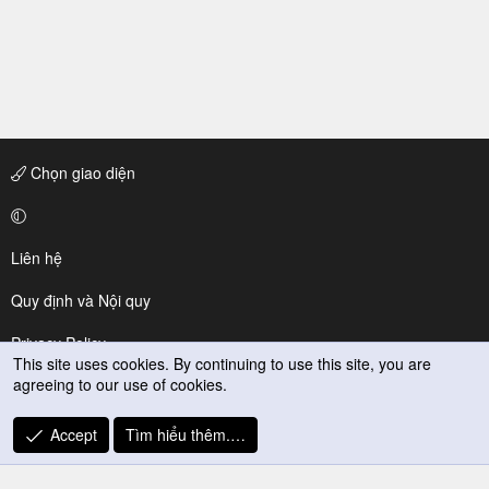
Chọn giao diện
Liên hệ
Quy định và Nội quy
Privacy Policy
This site uses cookies. By continuing to use this site, you are
agreeing to our use of cookies.
Trợ giúp
R
Accept
Tìm hiểu thêm.…
S
S