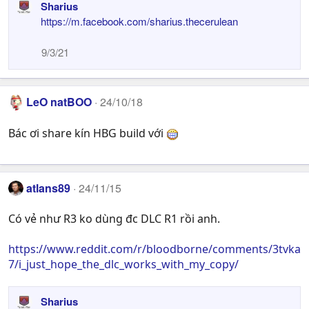
Sharius
https://m.facebook.com/sharius.thecerulean
9/3/21
LeO natBOO
24/10/18
Bác ơi share kín HBG build với
atlans89
24/11/15
Có vẻ như R3 ko dùng đc DLC R1 rồi anh.
https://www.reddit.com/r/bloodborne/comments/3tvka
7/i_just_hope_the_dlc_works_with_my_copy/
Sharius