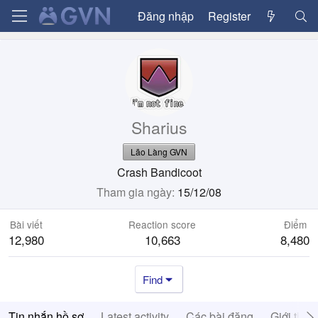
Đăng nhập
Register
Sharius
Lão Làng GVN
Crash Bandicoot
Tham gia ngày
15/12/08
Bài viết
Reaction score
Điểm
12,980
10,663
8,480
Find
Tin nhắn hồ sơ
Latest activity
Các bài đăng
Giới thiệ