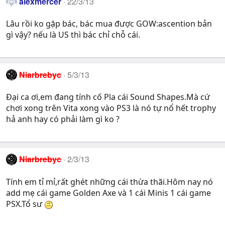
alexmercer
22/3/13
Lâu rồi ko gặp bác, bác mua được GOW:ascention bản
gì vậy? nếu là US thì bác chỉ chỗ cái.
Niarbrebyc
5/3/13
Đại ca ơi,em đang tính cố Pla cái Sound Shapes.Mà cứ
chơi xong trên Vita xong vào PS3 là nó tự nổ hết trophy
hả anh hay có phải làm gì ko ?
Niarbrebyc
2/3/13
Tính em tỉ mỉ,rất ghét những cái thừa thãi.Hôm nay nó
add mẹ cái game Golden Axe và 1 cái Minis 1 cái game
PSX.Tổ sư