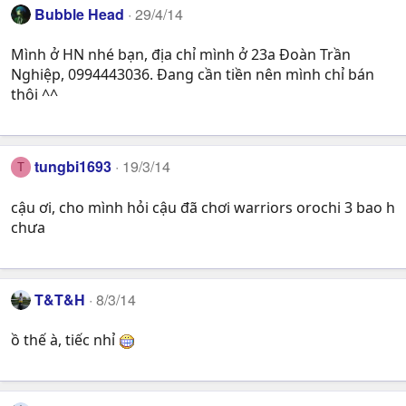
Bubble Head
29/4/14
Mình ở HN nhé bạn, địa chỉ mình ở 23a Đoàn Trần
Nghiệp, 0994443036. Đang cần tiền nên mình chỉ bán
thôi ^^
tungbi1693
19/3/14
T
cậu ơi, cho mình hỏi cậu đã chơi warriors orochi 3 bao h
chưa
T&T&H
8/3/14
ồ thế à, tiếc nhỉ