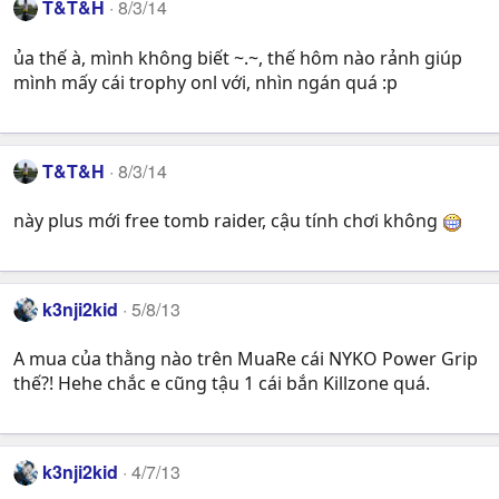
T&T&H
8/3/14
ủa thế à, mình không biết ~.~, thế hôm nào rảnh giúp
mình mấy cái trophy onl với, nhìn ngán quá :p
T&T&H
8/3/14
này plus mới free tomb raider, cậu tính chơi không
k3nji2kid
5/8/13
A mua của thằng nào trên MuaRe cái NYKO Power Grip
thế?! Hehe chắc e cũng tậu 1 cái bắn Killzone quá.
k3nji2kid
4/7/13