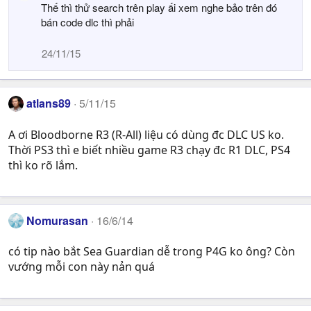
Thế thì thử search trên play ấi xem nghe bảo trên đó
bán code dlc thì phải
24/11/15
atlans89
5/11/15
A ơi Bloodborne R3 (R-All) liệu có dùng đc DLC US ko.
Thời PS3 thì e biết nhiều game R3 chạy đc R1 DLC, PS4
thì ko rõ lắm.
Nomurasan
16/6/14
có tip nào bắt Sea Guardian dễ trong P4G ko ông? Còn
vướng mỗi con này nản quá