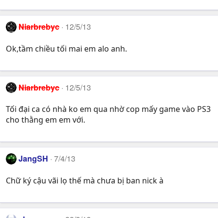
Niarbrebyc
12/5/13
Ok,tầm chiều tối mai em alo anh.
Niarbrebyc
12/5/13
Tối đại ca có nhà ko em qua nhờ cop mấy game vào PS3
cho thằng em em với.
JangSH
7/4/13
Chữ ký cậu vãi lọ thế mà chưa bị ban nick à