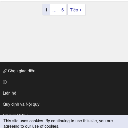
1
…
6
Tiếp
Chọn giao diện
Liên hệ
Quy định và Nội quy
Privacy Policy
This site uses cookies. By continuing to use this site, you are
agreeing to our use of cookies.
Trợ giúp