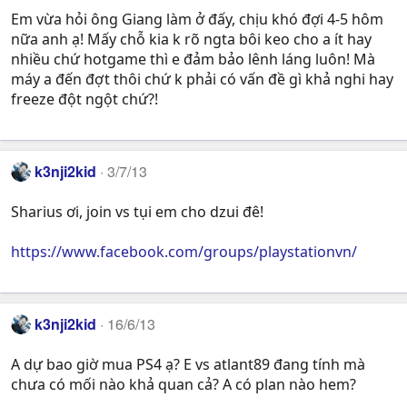
Em vừa hỏi ông Giang làm ở đấy, chịu khó đợi 4-5 hôm
nữa anh ạ! Mấy chỗ kia k rõ ngta bôi keo cho a ít hay
nhiều chứ hotgame thì e đảm bảo lênh láng luôn! Mà
máy a đến đợt thôi chứ k phải có vấn đề gì khả nghi hay
freeze đột ngột chứ?!
k3nji2kid
3/7/13
Sharius ơi, join vs tụi em cho dzui đê!
https://www.facebook.com/groups/playstationvn/
k3nji2kid
16/6/13
A dự bao giờ mua PS4 ạ? E vs atlant89 đang tính mà
chưa có mối nào khả quan cả? A có plan nào hem?