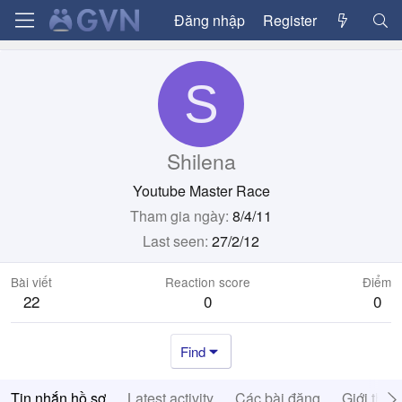
Đăng nhập
Register
S
Shilena
Youtube Master Race
Tham gia ngày
8/4/11
Last seen
27/2/12
Bài viết
Reaction score
Điểm
22
0
0
Find
Tin nhắn hồ sơ
Latest activity
Các bài đăng
Giới thiệ