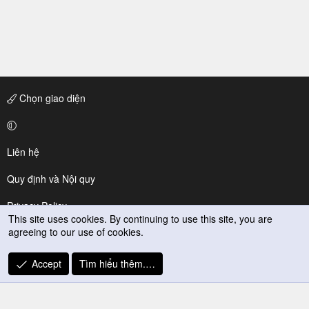
Chọn giao diện
Liên hệ
Quy định và Nội quy
Privacy Policy
This site uses cookies. By continuing to use this site, you are
agreeing to our use of cookies.
Trợ giúp
R
Accept
Tìm hiểu thêm.…
S
S