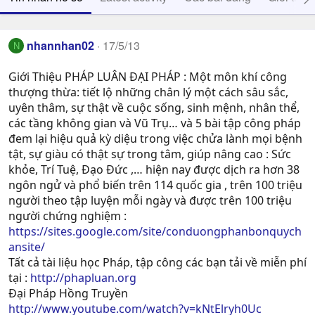
nhannhan02
17/5/13
N
Giới Thiệu PHÁP LUÂN ĐẠI PHÁP : Một môn khí công
thượng thừa: tiết lộ những chân lý một cách sâu sắc,
uyên thâm, sự thật về cuộc sống, sinh mệnh, nhân thể,
các tầng không gian và Vũ Trụ… và 5 bài tập công pháp
đem lại hiệu quả kỳ diệu trong việc chửa lành mọi bệnh
tật, sự giàu có thật sự trong tâm, giúp nâng cao : Sức
khỏe, Trí Tuệ, Ðạo Ðức ,… hiện nay được dịch ra hơn 38
ngôn ngử và phổ biến trên 114 quốc gia , trên 100 triệu
người theo tập luyện mỗi ngày và được trên 100 triệu
người chứng nghiệm :
https://sites.google.com/site/conduongphanbonquych
ansite/
Tất cả tài liệu học Pháp, tập công các bạn tải về miễn phí
tại :
http://phapluan.org
Đại Pháp Hồng Truyền
http://www.youtube.com/watch?v=kNtElryh0Uc