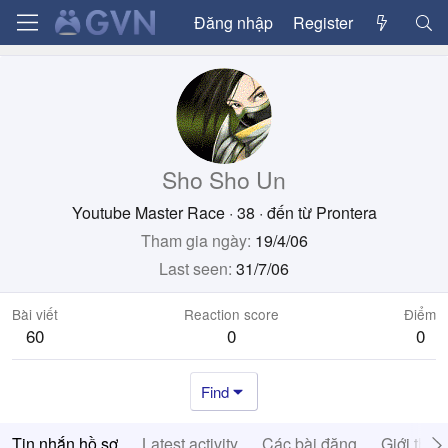
Đăng nhập
Register
Sho Sho Un
Youtube Master Race
·
38
·
đến từ
Prontera
Tham gia ngày
19/4/06
Last seen
31/7/06
Bài viết
Reaction score
Điểm
60
0
0
Find
Tin nhắn hồ sơ
Latest activity
Các bài đăng
Giới thiệ