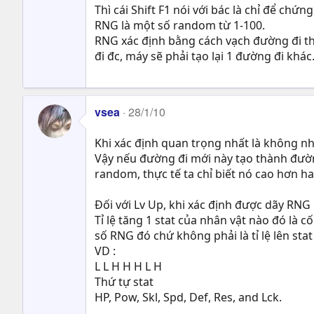
Thì cái Shift F1 nói với bác là chỉ để ch
RNG là một số random từ 1-100.
RNG xác định bằng cách vạch đường đi thà
đi đc, máy sẽ phải tạo lại 1 đường đi khác
vsea
28/1/10
Khi xác định quan trọng nhất là không nh
Vậy nếu đường đi mới này tạo thành đường
random, thực tế ta chỉ biết nó cao hơn h
Đối với Lv Up, khi xác định được dãy RNG 
Tỉ lệ tăng 1 stat của nhân vật nào đó là c
số RNG đó chứ không phải là tỉ lệ lên stat
VD :
L L H H H L H
Thứ tự stat
HP, Pow, Skl, Spd, Def, Res, and Lck.