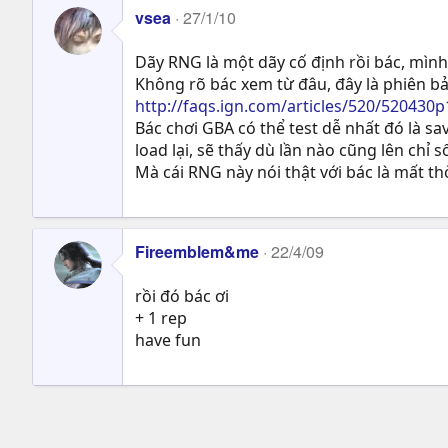
vsea
27/1/10
Dãy RNG là một dãy cố định rồi bác, mình
Không rõ bác xem từ đâu, đây là phiên bản
http://faqs.ign.com/articles/520/520430p
Bác chơi GBA có thể test dễ nhất đó là sav
load lại, sẽ thấy dù lần nào cũng lên chỉ 
Mà cái RNG này nói thật với bác là mất th
Fireemblem&me
22/4/09
rồi đó bác ơi
+ 1 rep
have fun