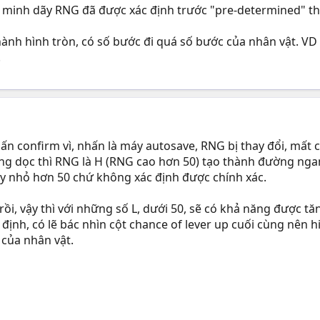
ứng minh dãy RNG đã được xác định trước "pre-determined" th
nh hình tròn, có số bước đi quá số bước của nhân vật. VD : 
.
ấn confirm vì, nhấn là máy autosave, RNG bị thay đổi, mất 
 dọc thì RNG là H (RNG cao hơn 50) tạo thành đường ngang 
ay nhỏ hơn 50 chứ không xác định được chính xác.
rồi, vậy thì với những số L, dưới 50, sẽ có khả năng được 
ố định, có lẽ bác nhìn cột chance of lever up cuối cùng nên hi
 của nhân vật.