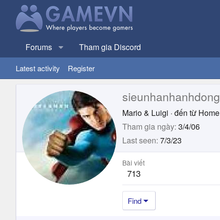
Forums
Tham gia Discord
Latest activity
Register
sieunhanhanhdong
Mario & Luigi
·
đến từ
Home
Tham gia ngày
3/4/06
Last seen
7/3/23
Bài viết
713
Find