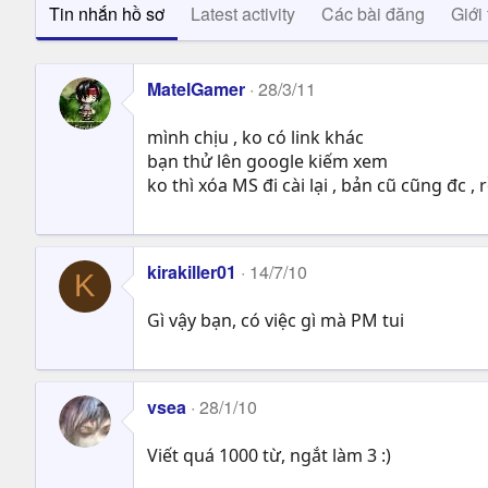
Tin nhắn hồ sơ
Latest activity
Các bài đăng
Giới 
MatelGamer
28/3/11
mình chịu , ko có link khác
bạn thử lên google kiếm xem
ko thì xóa MS đi cài lại , bản cũ cũng đc 
kirakiller01
14/7/10
K
Gì vậy bạn, có việc gì mà PM tui
vsea
28/1/10
Viết quá 1000 từ, ngắt làm 3 :)