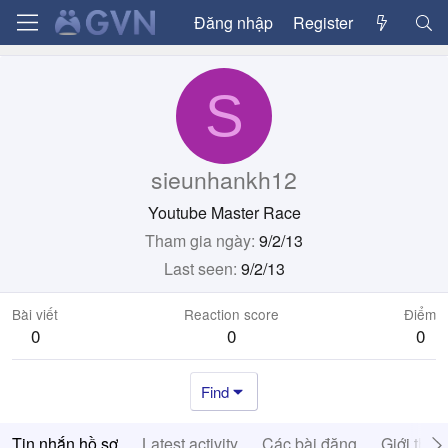
Đăng nhập
Register
S
sieunhankh12
Youtube Master Race
Tham gia ngày
9/2/13
Last seen
9/2/13
Bài viết
Reaction score
Điểm
0
0
0
Find
Tin nhắn hồ sơ
Latest activity
Các bài đăng
Giới thiệ