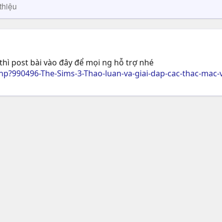
thiệu
thì post bài vào đây để mọi ng hỗ trợ nhé
p?990496-The-Sims-3-Thao-luan-va-giai-dap-cac-thac-ma