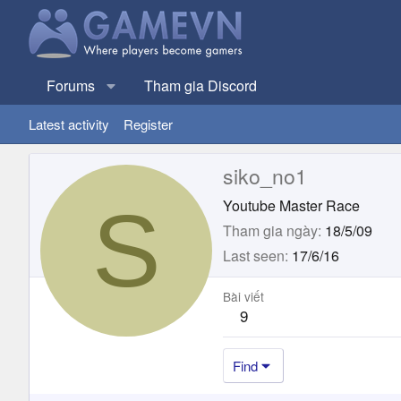
Forums
Tham gia Discord
Latest activity
Register
siko_no1
S
Youtube Master Race
Tham gia ngày
18/5/09
Last seen
17/6/16
Bài viết
9
Find