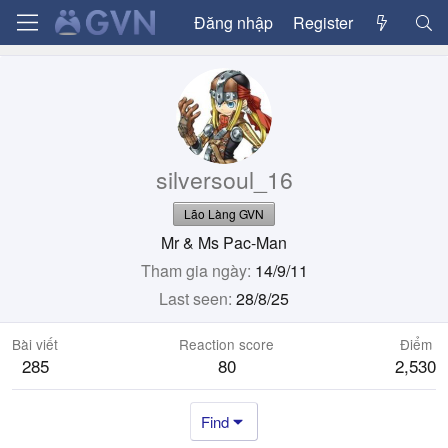
Đăng nhập
Register
silversoul_16
Lão Làng GVN
Mr & Ms Pac-Man
Tham gia ngày
14/9/11
Last seen
28/8/25
Bài viết
Reaction score
Điểm
285
80
2,530
Find