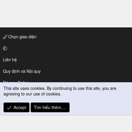
Chọn giao diện
Liên hệ
Quy định và Nội quy
Privacy Policy
This site uses cookies. By continuing to use this site, you are
agreeing to our use of cookies.
Trợ giúp
R
Accept
Tìm hiểu thêm.…
S
S