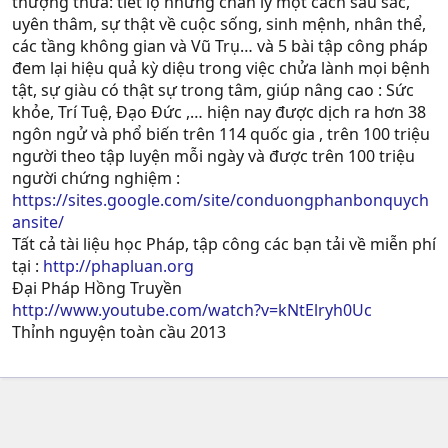
thượng thừa: tiết lộ những chân lý một cách sâu sắc,
n
uyên thâm, sự thật về cuộc sống, sinh mệnh, nhân thể,
s
các tầng không gian và Vũ Trụ… và 5 bài tập công pháp
:
đem lại hiệu quả kỳ diệu trong việc chửa lành mọi bệnh
tật, sự giàu có thật sự trong tâm, giúp nâng cao : Sức
khỏe, Trí Tuệ, Ðạo Ðức ,… hiện nay được dịch ra hơn 38
ngôn ngử và phổ biến trên 114 quốc gia , trên 100 triệu
người theo tập luyện mỗi ngày và được trên 100 triệu
người chứng nghiệm :
https://sites.google.com/site/conduongphanbonquych
ansite/
Tất cả tài liệu học Pháp, tập công các bạn tải về miễn phí
tại :
http://phapluan.org
Đại Pháp Hồng Truyền
http://www.youtube.com/watch?v=kNtElryh0Uc
Thỉnh nguyện toàn cầu 2013