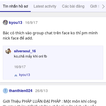
Tin nhắn hồ sơ
Latest activity
Các bài đăng
Giới thiệ
kyou13
16/9/17
Bác có thích vào group chat trên face ko thỉ pm mình
nick face để add.
silversoul_16
ko,chả mấy khi onl fb
16/9/17
kyou13
R
e
a
c
thanthien024
26/6/13
T
t
i
Giới Thiệu PHÁP LUÂN ĐẠI PHÁP : Một môn khí công
o