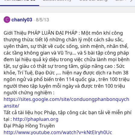
chanly03
8/5/13
C
Giới Thiệu PHÁP LUÂN ĐẠI PHÁP : Một môn khí công
thượng thừa: tiết lộ những chân lý một cách sâu sắc,
uyên thâm, sự thật về cuộc sống, sinh mệnh, nhân thể,
các tầng không gian và Vũ Trụ… và 5 bài tập công pháp
đem lại hiệu quả kỳ diệu trong việc chửa lành mọi bệnh
tật, sự giàu có thật sự trong tâm, giúp nâng cao : Sức
khỏe, Trí Tuệ, Ðạo Ðức ,… hiện nay được dịch ra hơn 38
ngôn ngử và phổ biến trên 114 quốc gia , trên 100 triệu
người theo tập luyện mỗi ngày và được trên 100 triệu
người chứng nghiệm :
https://sites.google.com/site/conduongphanbonquych
ansite/
Tất cả tài liệu học Pháp, tập công các bạn tải về miễn phí
tại :
http://phapluan.org
Đại Pháp Hồng Truyền
http://www.youtube.com/watch?v=kNtElryh0Uc