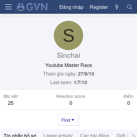
Đăng nhập
Register
S
Sinchai
Youtube Master Race
Tham gia ngày
27/6/10
Last seen
1/7/10
Bài viết
Reaction score
Điểm
25
0
0
Find
Tin nhắn hồ sơ
Latest activity
Các bài đăng
Giới thiệ