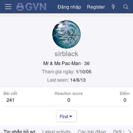
Đăng nhập
Register
sirblack
Mr & Ms Pac-Man
·
36
Tham gia ngày
1/10/05
Last seen
14/6/13
Bài viết
Reaction score
Điểm
241
0
0
Find
Tin nhắn hồ sơ
Latest activity
Các bài đăng
Giới thiệ