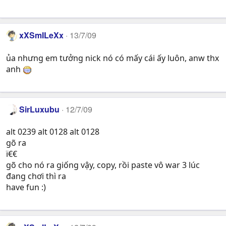
xXSmILeXx
13/7/09
ủa nhưng em tưởng nick nó có mấy cái ấy luôn, anw thx
anh
SirLuxubu
12/7/09
alt 0239 alt 0128 alt 0128
gõ ra
ï€€
gõ cho nó ra giống vậy, copy, rồi paste vô war 3 lúc
đang chơi thì ra
have fun :)