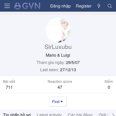
Đăng nhập
Register
SirLuxubu
Mario & Luigi
Tham gia ngày
29/5/07
Last seen
27/12/13
Bài viết
Reaction score
Điểm
711
47
0
Find
Tin nhắn hồ sơ
Latest activity
Các bài đăng
Giới thiệ