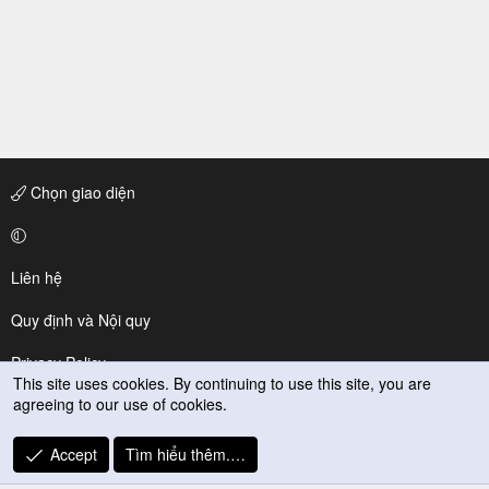
Chọn giao diện
Liên hệ
Quy định và Nội quy
Privacy Policy
This site uses cookies. By continuing to use this site, you are
agreeing to our use of cookies.
Trợ giúp
R
Accept
Tìm hiểu thêm.…
S