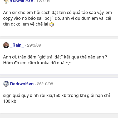
xXSmILeXx
12/7/09
Anh sir cho em hỏi cách đặt tên có quả táo sao vậy, em
copy vào nó báo sai ipc ji` đó, anh ví dụ dùm em vài cái
tên đcko, em về chế lại
_Rain_
29/3/09
Anh ơi, trận đêm "giờ trái đất" kết quả thế nào anh ?
Hôm đó em cầm kunka dỡ quá ~,~
Darkwolf.vn
26/10/08
sign quá quy định rồi kìa,150 kb trong khi giới hạn chỉ
100 kb