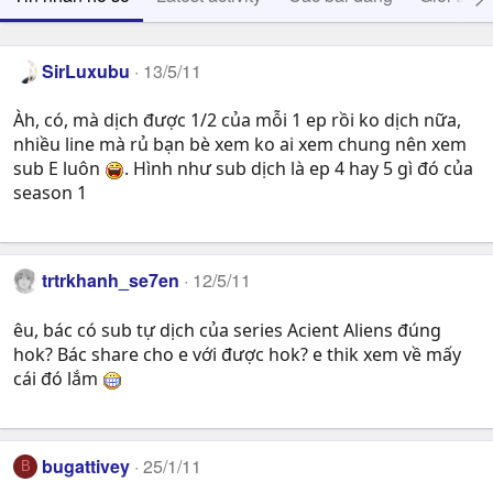
SirLuxubu
13/5/11
Àh, có, mà dịch được 1/2 của mỗi 1 ep rồi ko dịch nữa,
nhiều line mà rủ bạn bè xem ko ai xem chung nên xem
sub E luôn
. Hình như sub dịch là ep 4 hay 5 gì đó của
season 1
trtrkhanh_se7en
12/5/11
êu, bác có sub tự dịch của series Acient Aliens đúng
hok? Bác share cho e với được hok? e thik xem về mấy
cái đó lắm
bugattivey
25/1/11
B