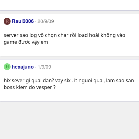
Raul2006
20/9/09
R
server sao log vô chọn char rồi load hoài không vào
game đươc vậy em
hexajuno
1/9/09
H
hix sever gi quai dan? vay six . it nguoi qua , lam sao san
boss kiem do vesper ?