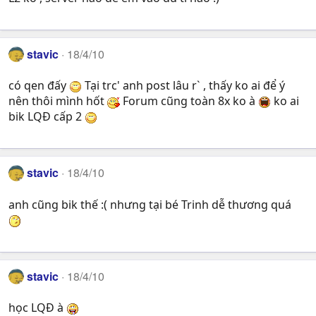
stavic
18/4/10
có qen đấy
Tại trc' anh post lâu r` , thấy ko ai để ý
nên thôi mình hốt
Forum cũng toàn 8x ko à
ko ai
bik LQĐ cấp 2
stavic
18/4/10
anh cũng bik thế :( nhưng tại bé Trinh dễ thương quá
stavic
18/4/10
học LQĐ à