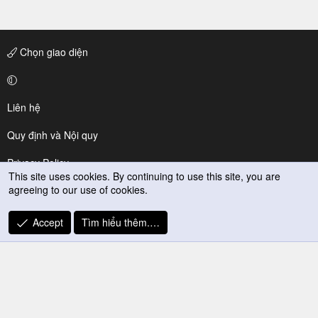
Chọn giao diện
Liên hệ
Quy định và Nội quy
Privacy Policy
This site uses cookies. By continuing to use this site, you are
agreeing to our use of cookies.
Trợ giúp
R
Accept
Tìm hiểu thêm.…
S
S