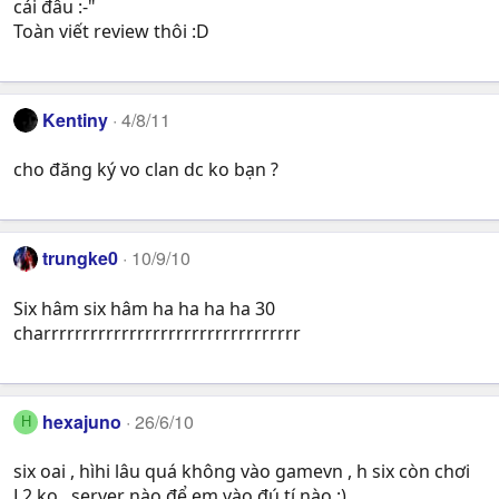
cái đâu :-"
Toàn viết review thôi :D
Kentiny
4/8/11
cho đăng ký vo clan dc ko bạn ?
trungke0
10/9/10
Six hâm six hâm ha ha ha ha 30
charrrrrrrrrrrrrrrrrrrrrrrrrrrrrrrrr
hexajuno
26/6/10
H
six oai , hìhi lâu quá không vào gamevn , h six còn chơi
L2 ko , server nào để em vào đú tí nào :)