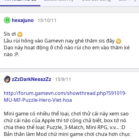
hexajuno
15/10/11
H
Sis ơi
Lâu rùi hông vào Gamevn nay ghé thăm sis đây
Dạo này hoạt động ở chỗ nào rùi cho em vào thăm ké
nào :P.
zZzDarkNesszZz
15/9/11
http://forum.gamevn.com/showthread.php?591019-
MU-MF-Puzzle-Hero-Viet-hoa
Mini game có nhiều thể loại, chơi thử cái này xem sao
chứ cái nào của Apple thì tớ cũng chả biết, box tớ nó
chia theo thể loại: Puzzle, 3-Match, Mini RPG, v.v... :D
Bản thân làm Mod chứ mini game chơi chưa hơn chục