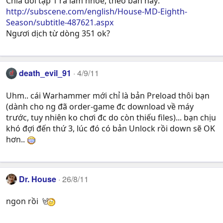
Chia đôi tập 1 ra làm nhóe, theo bản này:
http://subscene.com/english/House-MD-Eighth-
Season/subtitle-487621.aspx
Ngươi dịch từ dòng 351 ok?
death_evil_91
4/9/11
Uhm.. cái Warhammer mới chỉ là bản Preload thôi bạn
(dành cho ng đã order-game đc download về máy
trước, tuy nhiên ko chơi đc do còn thiếu files)... bạn chịu
khó đợi đến thứ 3, lúc đó có bản Unlock rồi down sẽ OK
hơn..
Dr. House
26/8/11
ngon rồi