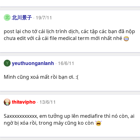
北川景子
19/7/11
北
post lại cho tớ cái lịch trình dịch, các tập các bạn đã nộp
chưa edit với cả cái file medical term mới nhất nhé
yeuthuonganlanh
16/6/11
Y
Mình cũng xoá mất rồi bạn ơi. :(
thitavipho
13/6/11
Saxxxxxxxxxxx, em tưởng up lên mediafire thì nó còn, ai
ngờ bị xóa rồi, trong máy cũng ko còn