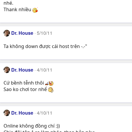
nhé.
Thank nhiều
Dr. House
5/10/11
Ta không down được cái host trên -.-"
Dr. House
4/10/11
Cứ bềnh tễnh thôi
Sao ko chơi tor nhể
Dr. House
4/10/11
Online không đồng chí :))