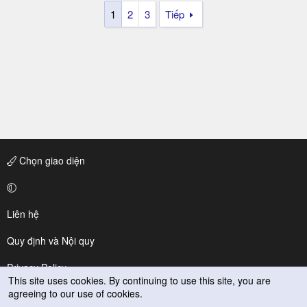
1
2
3
Tiếp
Chọn giao diện
Liên hệ
Quy định và Nội quy
Privacy Policy
This site uses cookies. By continuing to use this site, you are
agreeing to our use of cookies.
Trợ giúp