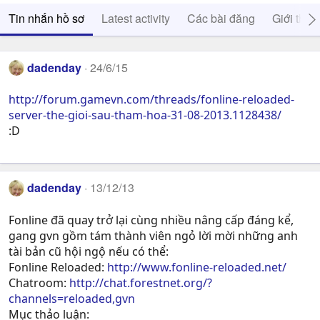
Tin nhắn hồ sơ
Latest activity
Các bài đăng
Giới thiệ
dadenday
24/6/15
http://forum.gamevn.com/threads/fonline-reloaded-
server-the-gioi-sau-tham-hoa-31-08-2013.1128438/
:D
dadenday
13/12/13
Fonline đã quay trở lại cùng nhiều nâng cấp đáng kể,
gang gvn gồm tám thành viên ngỏ lời mời những anh
tài bản cũ hội ngộ nếu có thể:
Fonline Reloaded:
http://www.fonline-reloaded.net/
Chatroom:
http://chat.forestnet.org/?
channels=reloaded,gvn
Mục thảo luận: