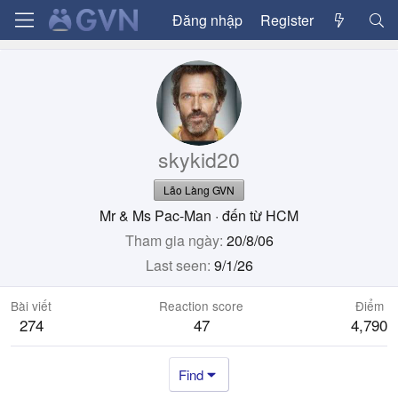
Đăng nhập
Register
skykid20
Lão Làng GVN
Mr & Ms Pac-Man
·
đến từ
HCM
Tham gia ngày
20/8/06
Last seen
9/1/26
Bài viết
Reaction score
Điểm
274
47
4,790
Find