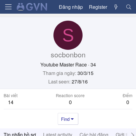
Đăng nhập
Register
S
socbonbon
Youtube Master Race
·
34
Tham gia ngày
30/3/15
Last seen
27/8/16
Bài viết
Reaction score
Điểm
14
0
0
Find
Tin nhắn hồ sơ
Latest activity
Các bài đăng
Giới thiệ