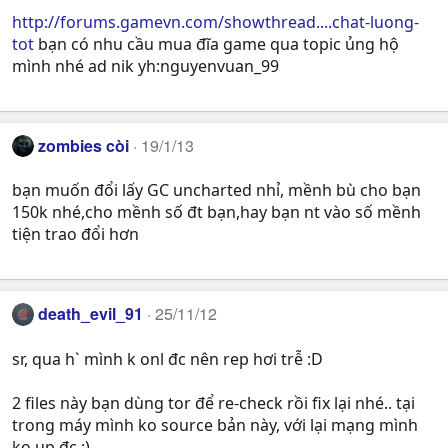
http://forums.gamevn.com/showthread....chat-luong-
tot
bạn có nhu cầu mua đĩa game qua topic ủng hộ
mình nhé ad nik yh:nguyenvuan_99
zombies còi
19/1/13
bạn muốn đổi lấy GC uncharted nhỉ, mềnh bù cho bạn
150k nhé,cho mềnh số đt bạn,hay bạn nt vào số mềnh
tiện trao đổi hơn
death_evil_91
25/11/12
sr, qua h` mình k onl đc nên rep hơi trễ :D
2 files này bạn dùng tor để re-check rồi fix lại nhé.. tại
trong máy mình ko source bản này, với lại mạng mình
ko up đc :)