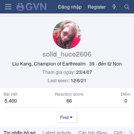
Đăng nhập
Register
solid_huce2606
Liu Kang, Champion of Earthrealm
·
39
·
đến từ
Non
Tham gia ngày
23/4/07
Last seen
12/6/21
Bài viết
Reaction score
Điểm
5,400
66
0
Find
Tin nhắn hồ sơ
Latest activity
Các bài đăng
Giới thiệ