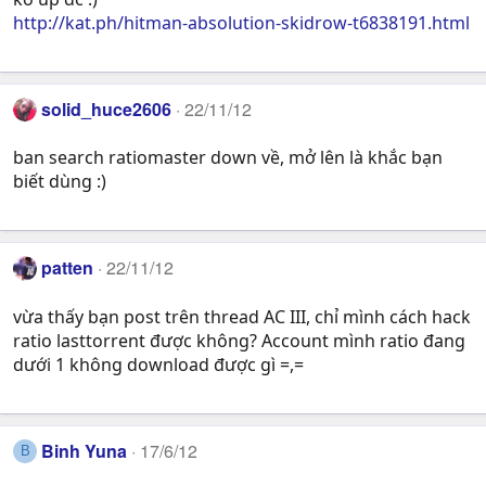
http://kat.ph/hitman-absolution-skidrow-t6838191.html
solid_huce2606
22/11/12
ban search ratiomaster down về, mở lên là khắc bạn
biết dùng :)
patten
22/11/12
vừa thấy bạn post trên thread AC III, chỉ mình cách hack
ratio lasttorrent được không? Account mình ratio đang
dưới 1 không download được gì =,=
Binh Yuna
17/6/12
B