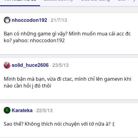
nhoccodon192
21/7/13
Bạn có những game gì vậy? Mình muốn mua cái acc đc
ko? yahoo: nhoccodon192
solid_huce2606
23/5/13
Mình bận mà bạn, vừa đi ctac, mình chỉ lên gamevn khi
nào cần hỏi j đó thôi
Karateka
22/5/13
K
Sao thế? Không thích nói chuyện với tớ nữa à? :(