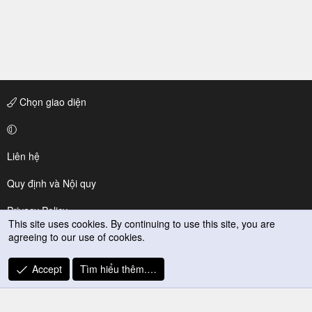
Chọn giao diện
Liên hệ
Quy định và Nội quy
Privacy Policy
This site uses cookies. By continuing to use this site, you are
agreeing to our use of cookies.
Trợ giúp
R
Accept
Tìm hiểu thêm.…
S
S