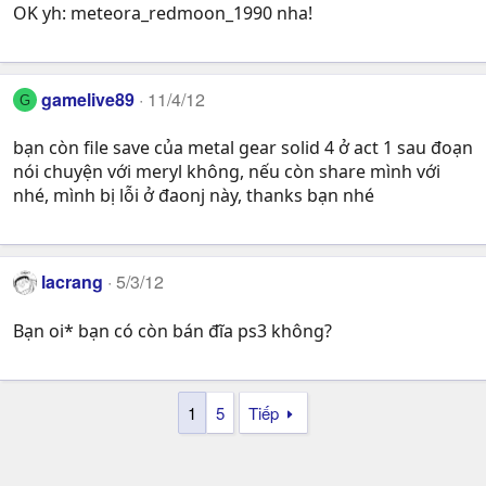
OK yh: meteora_redmoon_1990 nha!
gamelive89
11/4/12
G
bạn còn file save của metal gear solid 4 ở act 1 sau đoạn
nói chuyện với meryl không, nếu còn share mình với
nhé, mình bị lỗi ở đaonj này, thanks bạn nhé
lacrang
5/3/12
Bạn oi* bạn có còn bán đĩa ps3 không?
1
5
Tiếp