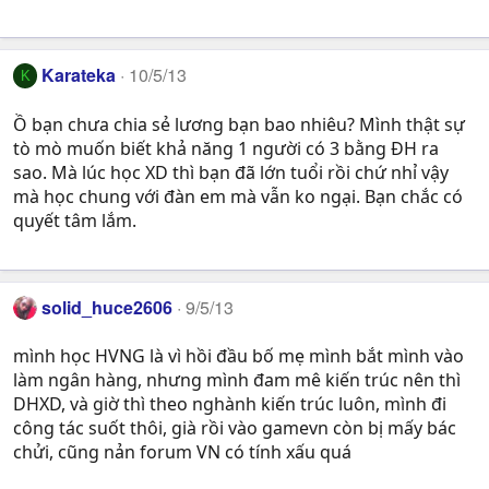
Karateka
10/5/13
K
Ồ bạn chưa chia sẻ lương bạn bao nhiêu? Mình thật sự
tò mò muốn biết khả năng 1 người có 3 bằng ĐH ra
sao. Mà lúc học XD thì bạn đã lớn tuổi rồi chứ nhỉ vậy
mà học chung với đàn em mà vẫn ko ngại. Bạn chắc có
quyết tâm lắm.
solid_huce2606
9/5/13
mình học HVNG là vì hồi đầu bố mẹ mình bắt mình vào
làm ngân hàng, nhưng mình đam mê kiến trúc nên thì
DHXD, và giờ thì theo nghành kiến trúc luôn, mình đi
công tác suốt thôi, già rồi vào gamevn còn bị mấy bác
chửi, cũng nản forum VN có tính xấu quá