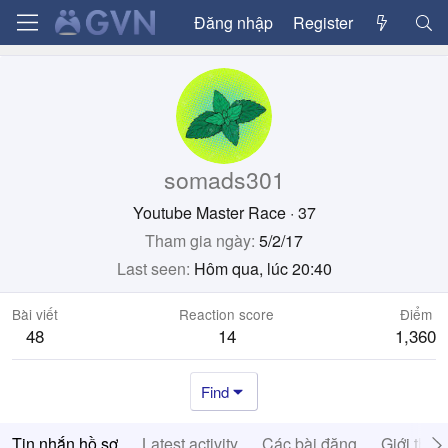
Đăng nhập
Register
somads301
Youtube Master Race
·
37
Tham gia ngày
5/2/17
Last seen
Hôm qua, lúc 20:40
Bài viết
Reaction score
Điểm
48
14
1,360
Find
Tin nhắn hồ sơ
Latest activity
Các bài đăng
Giới thiệ