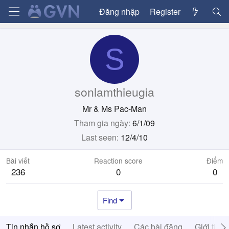
Đăng nhập
Register
S
sonlamthieugia
Mr & Ms Pac-Man
Tham gia ngày
6/1/09
Last seen
12/4/10
Bài viết
Reaction score
Điểm
236
0
0
Find
Tin nhắn hồ sơ
Latest activity
Các bài đăng
Giới thiệ