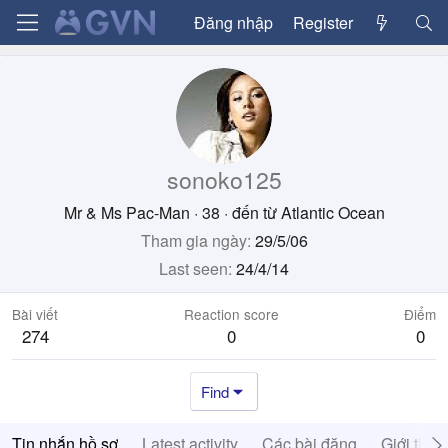
Đăng nhập
Register
sonoko125
Mr & Ms Pac-Man
·
38
·
đến từ
Atlantic Ocean
Tham gia ngày
29/5/06
Last seen
24/4/14
Bài viết
Reaction score
Điểm
274
0
0
Find
Tin nhắn hồ sơ
Latest activity
Các bài đăng
Giới thiệ