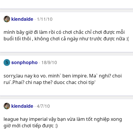
kiendaide
1/11/10
mình bây giờ đi làm rồi có chơi chắc chỉ chơi được mỗi
buổi tối thôi , không chơi cả ngày như trước được nữa :(
sonphopho
18/9/10
S
sorry,lau nay ko vo. minh` ben impire. Ma` nghi? choi
rui`.Phai? chi nap the? duoc chac choi tip'
kiendaide
4/7/10
league hay imperial vậy bạn vừa làm tốt nghiệp xong
giờ mới chơi tiếp được :)