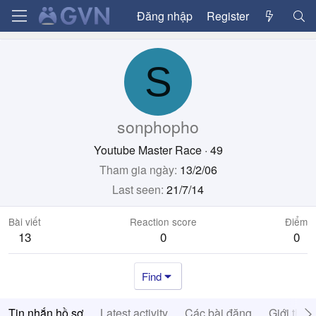
Đăng nhập
Register
S
sonphopho
Youtube Master Race
·
49
Tham gia ngày
13/2/06
Last seen
21/7/14
Bài viết
Reaction score
Điểm
13
0
0
Find
Tin nhắn hồ sơ
Latest activity
Các bài đăng
Giới thiệ