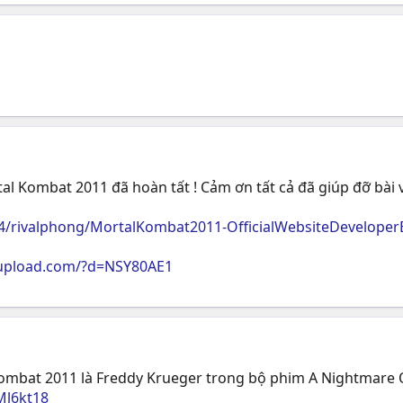
 Kombat 2011 đã hoàn tất ! Cảm ơn tất cả đã giúp đỡ bài viế
04/rivalphong/MortalKombat2011-OfficialWebsiteDevelop
upload.com/?d=NSY80AE1
ombat 2011 là Freddy Krueger trong bộ phim A Nightmare O
Ml6kt18