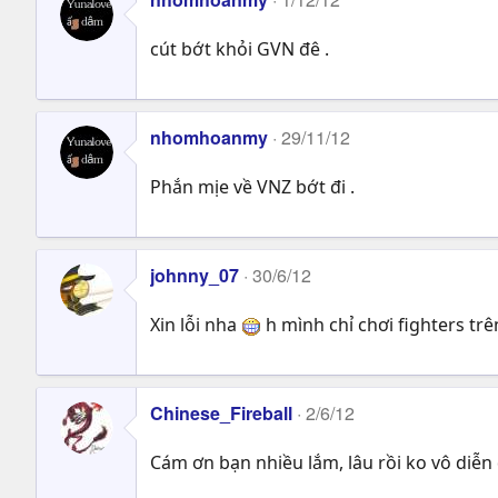
cút bớt khỏi GVN đê .
nhomhoanmy
29/11/12
Phắn mịe về VNZ bớt đi .
johnny_07
30/6/12
Xin lỗi nha
h mình chỉ chơi fighters tr
Chinese_Fireball
2/6/12
Cám ơn bạn nhiều lắm, lâu rồi ko vô diễn