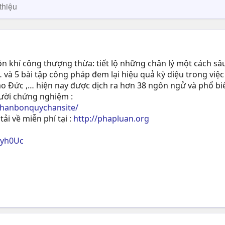
thiệu
 khí công thượng thừa: tiết lộ những chân lý một cách sâu
 và 5 bài tập công pháp đem lại hiệu quả kỳ diệu trong việc
ạo Ðức ,… hiện nay được dịch ra hơn 38 ngôn ngử và phổ biế
gười chứng nghiệm :
phanbonquychansite/
tải về miễn phí tại :
http://phapluan.org
ryh0Uc