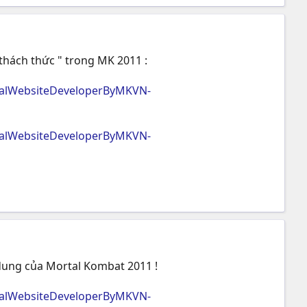
hách thức " trong MK 2011 :
cialWebsiteDeveloperByMKVN-
cialWebsiteDeveloperByMKVN-
dung của Mortal Kombat 2011 !
cialWebsiteDeveloperByMKVN-