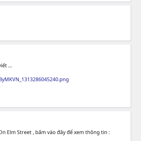
t ...
erByMKVN_1313286045240.png
n Elm Street , bấm vào đây để xem thông tin :