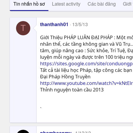
Tin nhắn hồ sơ
Latest activity
Các bài đăng
Giới 
thanthanh01
13/5/13
T
Giới Thiệu PHÁP LUÂN ĐẠI PHÁP : Một môn
nhân thể, các tầng không gian và Vũ Trụ…
tâm, giúp nâng cao : Sức khỏe, Trí Tuệ, Ð
luyện mỗi ngày và được trên 100 triệu n
https://sites.google.com/site/conduong
Tất cả tài liệu học Pháp, tập công các bạn 
Đại Pháp Hồng Truyền
http://www.youtube.com/watch?v=kNtEl
Thỉnh nguyện toàn cầu 2013
`
nhomhoanmy
1/12/12