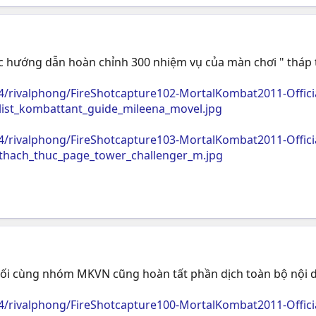
 hướng dẫn hoàn chỉnh 300 nhiệm vụ của màn chơi " tháp t
4/rivalphong/FireShotcapture102-MortalKombat2011-Offi
list_kombattant_guide_mileena_movel.jpg
4/rivalphong/FireShotcapture103-MortalKombat2011-Offi
_thach_thuc_page_tower_challenger_m.jpg
cuối cùng nhóm MKVN cũng hoàn tất phần dịch toàn bộ nội 
4/rivalphong/FireShotcapture100-MortalKombat2011-Offi