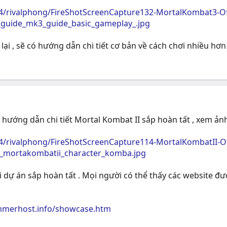
4/rivalphong/FireShotScreenCapture132-MortalKombat3-O
_guide_mk3_guide_basic_gameplay_.jpg
 lại , sẽ có hướng dẫn chi tiết cơ bản về cách chơi nhiều 
hướng dẫn chi tiết Mortal Kombat II sắp hoàn tất , xem ảnh
4/rivalphong/FireShotScreenCapture114-MortalKombatII-O
e_mortakombatii_character_komba.jpg
i dự án sắp hoàn tất . Mọi người có thể thấy các website đ
mmerhost.info/showcase.htm