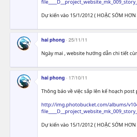
file____D__project_website_mk_009_stor
Dự kiến vào 15/1/2012 ( HOẶC SỚM HƠN 
hai phong
25/11/11
Ngày mai , website hướng dẫn chi tiết cù
hai phong
17/10/11
Thông báo về việc sắp lên kế hoạch post 
http://img.photobucket.com/albums/v10
file____D__project_website_mk_009_stor
Dự kiến vào 15/1/2012 ( HOẶC SỚM HƠN 