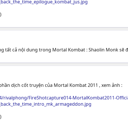
y_back_the_time_epilogue_kombat_jus.jpg
)
ng tất cả nội dung trong Mortal Kombat : Shaolin Monk sẽ đ
phần dịch cốt truyện của Mortal Kombat 2011 , xem ảnh :
4/rivalphong/FireShotcapture014-MortalKombat2011-Offi
y_back_the_time_intro_mk_armageddon.jpg
)