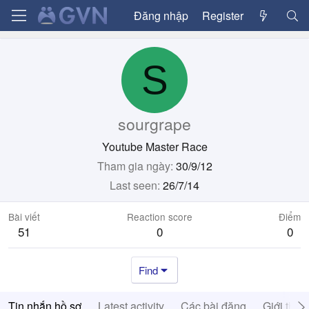
Đăng nhập
Register
S
sourgrape
Youtube Master Race
Tham gia ngày
30/9/12
Last seen
26/7/14
Bài viết
Reaction score
Điểm
51
0
0
Find
Tin nhắn hồ sơ
Latest activity
Các bài đăng
Giới thiệ