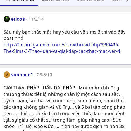
ericos
11/3/14
Sàu này bạn thắc mắc hay yêu cầu về sims 3 thì vào đây
post nhé
http://forum.gamevn.com/showthread.php?990496-
The-Sims-3-Thao-luan-va-giai-dap-cac-thac-mac-ver-4
vannhan1
26/5/13
V
Giới Thiệu PHÁP LUÂN ĐẠI PHÁP : Một môn khí công
thượng thừa: tiết lộ những chân lý một cách sâu sắc,
uyên thâm, sự thật về cuộc sống, sinh mệnh, nhân thể,
các tầng không gian và Vũ Trụ… và 5 bài tập công pháp
đem lại hiệu quả kỳ diệu trong việc chửa lành mọi bệnh
tật, sự giàu có thật sự trong tâm, giúp nâng cao : Sức
khỏe, Trí Tuệ, Ðạo Ðức ,… hiện nay được dịch ra hơn 38