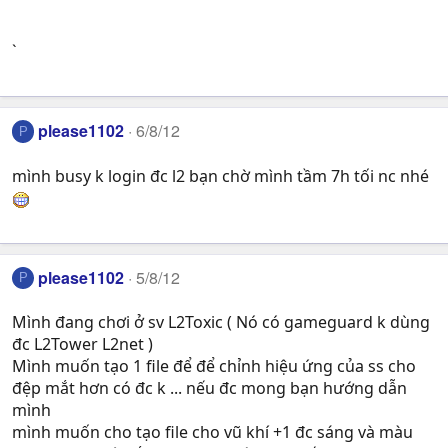
`
please1102
6/8/12
P
mình busy k login đc l2 bạn chờ mình tầm 7h tối nc nhé
please1102
5/8/12
P
Mình đang chơi ở sv L2Toxic ( Nó có gameguard k dùng
đc L2Tower L2net )
Mình muốn tạo 1 file để để chỉnh hiệu ứng của ss cho
đệp mắt hơn có đc k ... nếu đc mong bạn hướng dẫn
mình
mình muốn cho tạo file cho vũ khí +1 đc sáng và màu