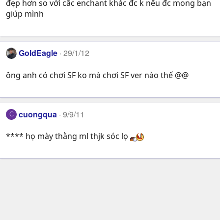
đẹp hơn so với cắc enchant khác đc k nếu đc mong bạn
giúp mình
GoldEagle
29/1/12
ông anh có chơi SF ko mà chơi SF ver nào thế @@
cuongqua
9/9/11
C
**** họ mày thằng ml thjk sóc lọ