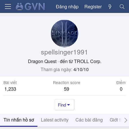
Đăng nhập
Register
spellsinger1991
Dragon Quest
·
đến từ
TROLL Corp.
Tham gia ngày
4/10/10
Bài viết
Reaction score
Điểm
1,233
59
0
Find
Tin nhắn hồ sơ
Latest activity
Các bài đăng
Giới thiệ