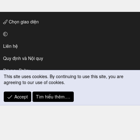
Chọn giao diện
Liên hệ
Quy định và Nội quy
Privacy Policy
This site uses cookies. By continuing to use this site, you are
agreeing to our use of cookies.
Trợ giúp
R
Accept
Tìm hiểu thêm.…
S
S