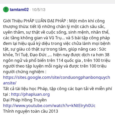
tamtam02
10/5/13
T
Giới Thiệu PHÁP LUÂN ĐẠI PHÁP : Một môn khí công
thượng thừa: tiết lộ những chân lý một cách sâu sắc,
uyên thâm, sự thật về cuộc sống, sinh mệnh, nhân thể,
các tầng không gian và Vũ Trụ… và 5 bài tập công pháp
đem lại hiệu quả kỳ diệu trong việc chửa lành mọi bệnh
tật, sự giàu có thật sự trong tâm, giúp nâng cao : Sức
khỏe, Trí Tuệ, Ðạo Ðức ,… hiện nay được dịch ra hơn 38
ngôn ngử và phổ biến trên 114 quốc gia , trên 100 triệu
người theo tập luyện mỗi ngày và được trên 100 triệu
người chứng nghiệm :
https://sites.google.com/site/conduongphanbonquych
ansite/
Tất cả tài liệu học Pháp, tập công các bạn tải về miễn phí
tại :
http://phapluan.org
Đại Pháp Hồng Truyền
http://www.youtube.com/watch?v=kNtElryh0Uc
Thỉnh nguyện toàn cầu 2013