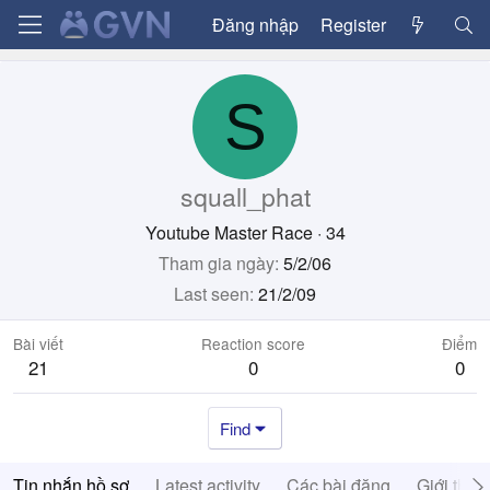
Đăng nhập
Register
S
squall_phat
Youtube Master Race
·
34
Tham gia ngày
5/2/06
Last seen
21/2/09
Bài viết
Reaction score
Điểm
21
0
0
Find
Tin nhắn hồ sơ
Latest activity
Các bài đăng
Giới thiệ