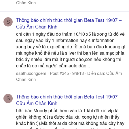
Chân Kinh
Thông báo chính thức thời gian Beta Test 19/07 –
S
Cửu Âm Chân Kinh
chỉ cần 1 ngày đầu do thám 10/10 x5 là xong từ đó về
sau ngày vào lấy 1 information hay 4 information
xong bay về là exp cũng dư rồi.mà bạn đào khoáng gì
mà nghe khổ thế nếu là silver thì bạn lên sa mạc phía
bắc ấy nhiều lắm mà ít người đào,còn nếu không thì
chắc là do mấ người cắm auto đào...
ssathubongdem
Post #345
9/8/13
Diễn đàn:
Cửu Âm
Chân Kinh
Thông báo chính thức thời gian Beta Test 19/07 –
S
Cửu Âm Chân Kinh
hihi bác Moody phải thêm vào là 1 khi đã xài vip là
ghiền không rút ra được đâu,xài xong tự nhiên thấy
khác hẳn :)).Mà thôi ai đã chơi mà không trâu cày hay