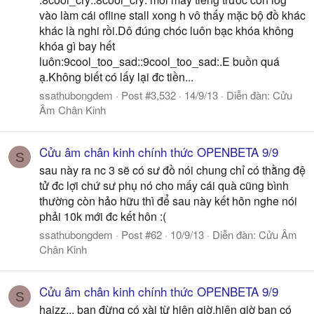
vào làm cái ofline stall xong h vô thấy mặc bộ đồ khác
khác là nghi rồi.Dô đúng chóc luôn bạc khóa không
khóa gì bay hết
luôn:9cool_too_sad::9cool_too_sad:.E buồn quá
ạ.Không biết có lấy lại đc tiền...
ssathubongdem
Post #3,532
14/9/13
Diễn đàn:
Cửu
Âm Chân Kinh
Cửu âm chân kinh chính thức OPENBETA 9/9
S
sau này ra nc 3 sẽ có sư đồ nói chung chỉ có thằng đệ
tử đc lợi chứ sư phụ nó cho mấy cái quà cũng bình
thường còn hảo hữu thì để sau này kết hôn nghe nói
phải 10k mới đc kết hôn :(
ssathubongdem
Post #62
10/9/13
Diễn đàn:
Cửu Âm
Chân Kinh
Cửu âm chân kinh chính thức OPENBETA 9/9
S
haizz... bạn đừng có xài từ hiện giờ,hiện giờ bạn có