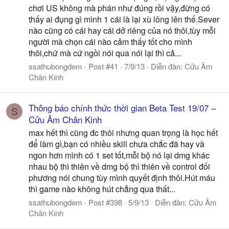
chơi US không mà phán như đúng rồi vậy,đừng có
thấy ai đụng gì mình 1 cái là lại xù lông lên thế.Sever
nào cũng có cái hay cái dở riêng của nó thôi,tùy mỗi
người mà chọn cái nào cảm thấy tốt cho mình
thôi,chứ mà cứ ngồi nói qua nói lại thì cả...
ssathubongdem
Post #41
7/9/13
Diễn đàn:
Cửu Âm
Chân Kinh
Thông báo chính thức thời gian Beta Test 19/07 –
S
Cửu Âm Chân Kinh
max hết thì cũng đc thôi nhưng quan trọng là học hết
để làm gì,bạn có nhiều skill chưa chắc đã hay và
ngon hơn mình có 1 set tốt,mỗi bộ nó lại dmg khác
nhau bộ thì thiên về dmg bộ thì thiên về control đối
phương nói chung tùy mình quyết định thôi.Hút máu
thì game nào không hút chẳng qua thất...
ssathubongdem
Post #398
5/9/13
Diễn đàn:
Cửu Âm
Chân Kinh