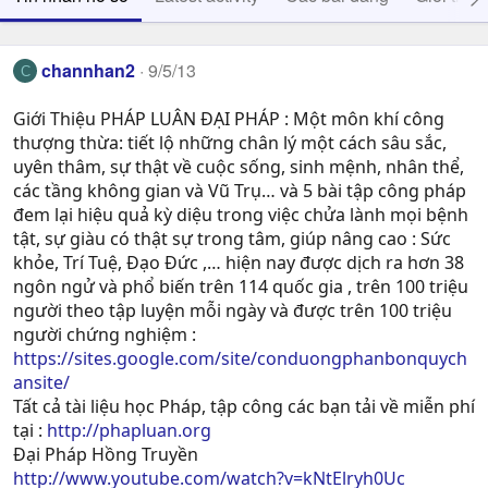
channhan2
9/5/13
C
Giới Thiệu PHÁP LUÂN ĐẠI PHÁP : Một môn khí công
thượng thừa: tiết lộ những chân lý một cách sâu sắc,
uyên thâm, sự thật về cuộc sống, sinh mệnh, nhân thể,
các tầng không gian và Vũ Trụ… và 5 bài tập công pháp
đem lại hiệu quả kỳ diệu trong việc chửa lành mọi bệnh
tật, sự giàu có thật sự trong tâm, giúp nâng cao : Sức
khỏe, Trí Tuệ, Ðạo Ðức ,… hiện nay được dịch ra hơn 38
ngôn ngử và phổ biến trên 114 quốc gia , trên 100 triệu
người theo tập luyện mỗi ngày và được trên 100 triệu
người chứng nghiệm :
https://sites.google.com/site/conduongphanbonquych
ansite/
Tất cả tài liệu học Pháp, tập công các bạn tải về miễn phí
tại :
http://phapluan.org
Đại Pháp Hồng Truyền
http://www.youtube.com/watch?v=kNtElryh0Uc