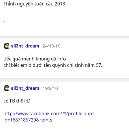
Thỉnh nguyện toàn cầu 2013
`
sil3nt_dream
24/10/10
tiếc quá mềnh không có info
chỉ biết em ở dưới tên quỳnh chi sinh năm 97...
sil3nt_dream
19/9/10
có FB thôi :D
http://www.facebook.com/#!/profile.php?
id=1687185720&ref=ts