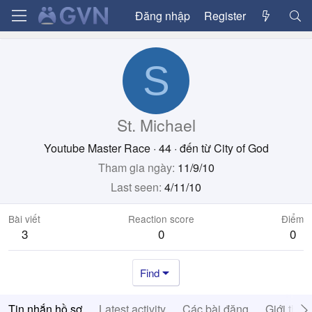
Đăng nhập
Register
S
St. Michael
Youtube Master Race
·
44
·
đến từ
City of God
Tham gia ngày
11/9/10
Last seen
4/11/10
Bài viết
Reaction score
Điểm
3
0
0
Find
Tin nhắn hồ sơ
Latest activity
Các bài đăng
Giới thiệ