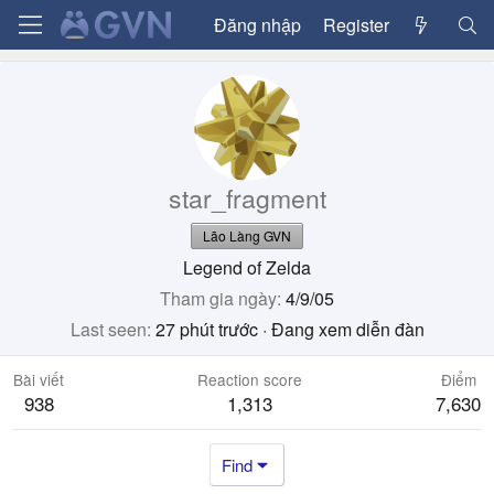
Đăng nhập
Register
star_fragment
Lão Làng GVN
Legend of Zelda
Tham gia ngày
4/9/05
Last seen
27 phút trước
·
Đang xem diễn đàn
Bài viết
Reaction score
Điểm
938
1,313
7,630
Find