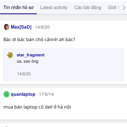
Tin nhắn hồ sơ
Latest activity
Các bài đăng
Giới thiệ
Max[SaD]
14/8/20
Bác ơi bác bán chó cảnnh ah bác?
star_fragment
ùa, sao ông
14/8/20
quanlaptop
17/6/14
Q
mua bán laptop cũ dell ở hà nội