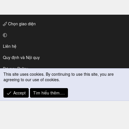
Chọn giao diện
Liên hệ
Quy định và Nội quy
Privacy Policy
This site uses cookies. By continuing to use this site, you are
agreeing to our use of cookies.
Trợ giúp
R
Accept
Tìm hiểu thêm.…
S
S