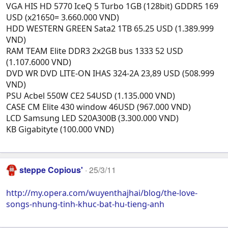
VGA HIS HD 5770 IceQ 5 Turbo 1GB (128bit) GDDR5 169
USD (x21650= 3.660.000 VND)
HDD WESTERN GREEN Sata2 1TB 65.25 USD (1.389.999
VND)
RAM TEAM Elite DDR3 2x2GB bus 1333 52 USD
(1.107.6000 VND)
DVD WR DVD LITE-ON IHAS 324-2A 23,89 USD (508.999
VND)
PSU Acbel 550W CE2 54USD (1.135.000 VND)
CASE CM Elite 430 window 46USD (967.000 VND)
LCD Samsung LED S20A300B (3.300.000 VND)
KB Gigabityte (100.000 VND)
steppe Copious'
25/3/11
http://my.opera.com/wuyenthajhai/blog/the-love-
songs-nhung-tinh-khuc-bat-hu-tieng-anh