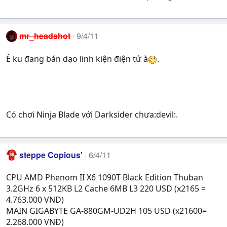
mr_headshot
9/4/11
Ê ku đang bán dạo linh kiện điện tử à
.
Có chơi Ninja Blade với Darksider chưa:devil:.
steppe Copious'
6/4/11
CPU AMD Phenom II X6 1090T Black Edition Thuban
3.2GHz 6 x 512KB L2 Cache 6MB L3 220 USD (x2165 =
4.763.000 VND)
MAIN GIGABYTE GA-880GM-UD2H 105 USD (x21600=
2.268.000 VNĐ)