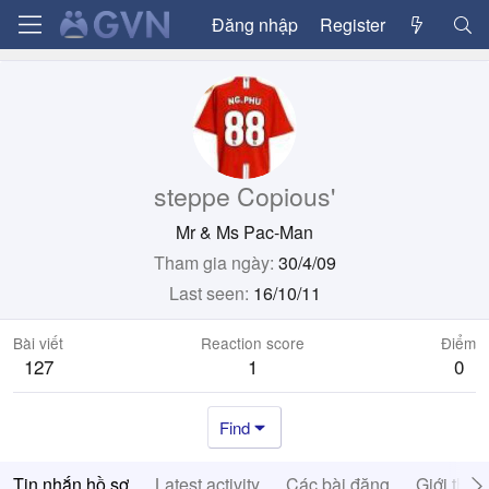
Đăng nhập
Register
steppe Copious'
Mr & Ms Pac-Man
Tham gia ngày
30/4/09
Last seen
16/10/11
Bài viết
Reaction score
Điểm
127
1
0
Find
Tin nhắn hồ sơ
Latest activity
Các bài đăng
Giới thiệ