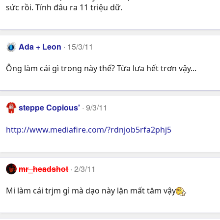
sức rồi. Tính đâu ra 11 triệu dữ.
Ada + Leon
15/3/11
Ông làm cái gì trong này thế? Từa lưa hết trơn vậy...
steppe Copious'
9/3/11
http://www.mediafire.com/?rdnjob5rfa2phj5
mr_headshot
2/3/11
Mi làm cái trjm gì mà dạo này lặn mất tăm vậy
.