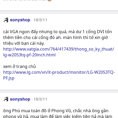
sonyshop
18/3/11
cái VGA ngon đấy nhưng to quá, mà dư 1 cổng DVI tốn
thêm tiền cho cái cổng đó ah. màn hình thì tớ xin giớ
thiệu với bạn cái này.
http://www.vatgia.com/764/417439/thong_so_ky_thuat/
lg-w2053tq-pf-20inch.html
xem ở trang chủ
http://www.lg.com/vn/it-product/monitor/LG-W2053TQ-
PF.jsp
sonyshop
18/3/11
ông Phú mua toàn đồ ở Phong Vũ, chắc nhà ông gần
phong vũ hả. mua làm để làm việc kiếm tiền hả mà làm