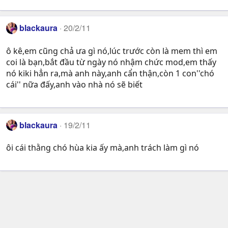
blackaura
20/2/11
ô kê,em cũng chả ưa gì nó,lúc trước còn là mem thì em
coi là bạn,bắt đầu từ ngày nó nhậm chức mod,em thấy
nó kiki hẳn ra,mà anh này,anh cẩn thận,còn 1 con''chó
cái'' nữa đấy,anh vào nhà nó sẽ biết
blackaura
19/2/11
ôi cái thằng chó hùa kia ấy mà,anh trách làm gì nó