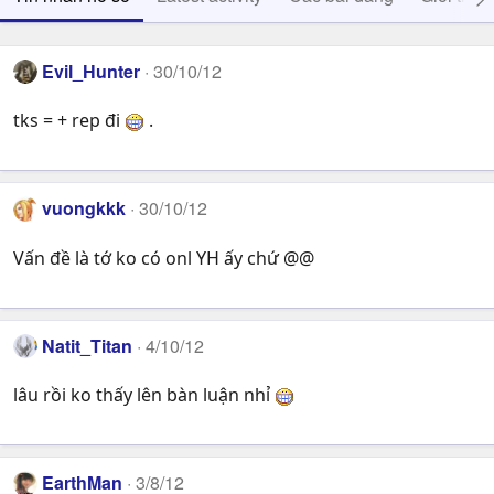
Evil_Hunter
30/10/12
tks = + rep đi
.
vuongkkk
30/10/12
Vấn đề là tớ ko có onl YH ấy chứ @@
Natit_Titan
4/10/12
lâu rồi ko thấy lên bàn luận nhỉ
EarthMan
3/8/12