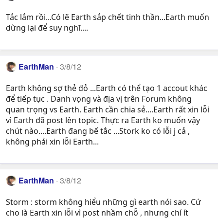
Tắc lắm rồi...Có lẽ Earth sắp chết tinh thần...Earth muốn
dừng lại để suy nghĩ....
EarthMan
3/8/12
Earth không sợ thẻ đỏ ...Earth có thể tạo 1 accout khác
để tiếp tục . Danh vọng và địa vị trên Forum không
quan trọng vs Earth. Earth cần chia sẻ....Earth rất xin lỗi
vì Earth đã post lên topic. Thực ra Earth ko muốn vậy
chút nào....Earth đang bế tắc ...Stork ko có lỗi j cả ,
không phải xin lỗi Earth...
EarthMan
3/8/12
Storm : storm không hiểu những gì earth nói sao. Cứ
cho là Earth xin lỗi vì post nhầm chỗ , nhưng chí ít