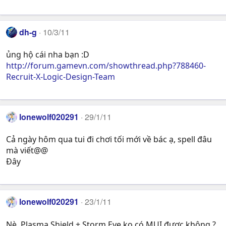
dh-g
10/3/11
ủng hộ cái nha bạn :D
http://forum.gamevn.com/showthread.php?788460-
Recruit-X-Logic-Design-Team
lonewolf020291
29/1/11
Cả ngày hôm qua tui đi chơi tối mới về bác ạ, spell đâu
mà viết@@
Đây
lonewolf020291
23/1/11
Nè, Plasma Shield + Storm Eye ko có MUI được không ?