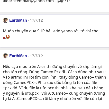
aldaristemplar@yahoo.com
..@@ ? ừ
EarthMan
17/7/12
Muốn chuyển qua SHP hả . add yahoo tớ , tớ chỉ cho
EarthMan
17/7/12
Nếu cậu mod trên Ares thì đừng chuyển về shp làm gì
cho tốn công. Dùng Cameo Pcx đi . Cách dùng như sau :
Vào artmd.ini rồi tìm con lính , thay dòng Cameo= thành
dòng CameoPCX=. Phía sau dấu bằng là tên của file
*pcx đó. Ví dụ file là ufo.pcx thì phải khai sau dấu bằng
y nguyên là ufo.pcx . Với AltCameo= cũng chuyển tương
tự là AltCameoPCX=... rồi làm y như trên với file còn lại