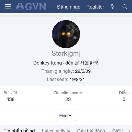
Đăng nhập
Register
Stork[gm]
Donkey Kong
·
đến từ
서울한국
Tham gia ngày
29/5/09
Last seen
19/8/21
Bài viết
Reaction score
Điểm
438
23
0
Find
Tin nhắn hồ sơ
Latest activity
Các bài đăng
Giới thiệ