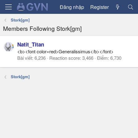
Đăng nhập
Register
Stork[gm]
Members Following Stork[gm]
Natit_Titan
<b><font color=red>Generalissimus</b></font>
Bài viết
6,236
Reaction score
3,466
Điểm
6,730
Stork[gm]