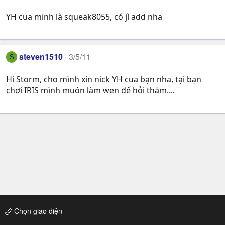
YH cua minh là squeak8055, có jì add nha
steven1510
3/5/11
S
Hi Storm, cho mình xin nick YH cua bạn nha, tại bạn
chơi IRIS mình muón làm wen để hỏi thăm....
Chọn giao diện