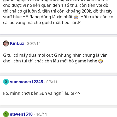
cho được vì nó liên quan đến 1 số thứ, còn tiền với đồ
thì chả có gì luôn :], tiền thì còn khoảng 200k, đồ thì cây
staff blue + 5 đang dùng là xịn nhất
. Hồi trước còn có
cái áo vàng mà cho guild mất tiêu rùi :P
KinLuz
30/7/11
G tui có mấy đứa mới out G nhưng nhìn chung là vẫn
chơi, còn tui thì chắc còn lâu mới bỏ game hehe
summoner12345
2/6/11
S
ko, mình chơi bên Sun và nghỉ lâu ồi ^^
steven1510
4/5/11
S