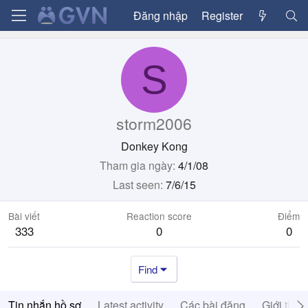
Đăng nhập
Register
S
storm2006
Donkey Kong
Tham gia ngày
4/1/08
Last seen
7/6/15
Bài viết
Reaction score
Điểm
333
0
0
Find
Tin nhắn hồ sơ
Latest activity
Các bài đăng
Giới thiệ