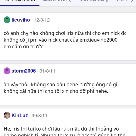
tieuviho
12/3/12
T
có anh chỵ nào không chơi iris nữa thì cho em nick đc
không,có ji pm vào nick chat của em:tieuviho2000
em cảm ơn trước
storm2006
31/8/11
S
àh vây thôi, không sao đâu hehe. tưởng ông có gì
không xài nữa thì cho tôi xin cho đỡ phí hehe.
KinLuz
30/8/11
He, iris thì tui ko chơi lâu rùi, mặc dù thi thoảng vô
game nghịch tí. Nhưng thực sự là acc thì mình ko thể