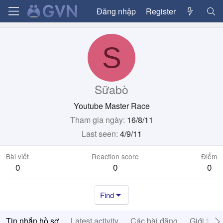
Đăng nhập
Register
S
Sữabò
Youtube Master Race
Tham gia ngày
16/8/11
Last seen
4/9/11
Bài viết
Reaction score
Điểm
0
0
0
Find
Tin nhắn hồ sơ
Latest activity
Các bài đăng
Giới thiệ