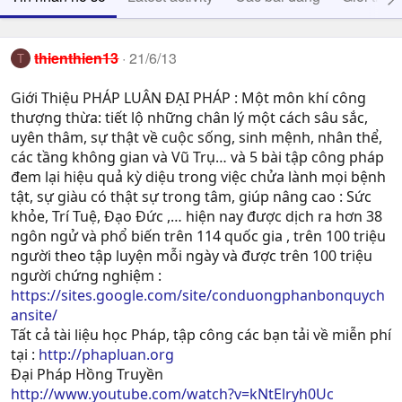
thienthien13
21/6/13
T
Giới Thiệu PHÁP LUÂN ĐẠI PHÁP : Một môn khí công
thượng thừa: tiết lộ những chân lý một cách sâu sắc,
uyên thâm, sự thật về cuộc sống, sinh mệnh, nhân thể,
các tầng không gian và Vũ Trụ… và 5 bài tập công pháp
đem lại hiệu quả kỳ diệu trong việc chửa lành mọi bệnh
tật, sự giàu có thật sự trong tâm, giúp nâng cao : Sức
khỏe, Trí Tuệ, Ðạo Ðức ,… hiện nay được dịch ra hơn 38
ngôn ngử và phổ biến trên 114 quốc gia , trên 100 triệu
người theo tập luyện mỗi ngày và được trên 100 triệu
người chứng nghiệm :
https://sites.google.com/site/conduongphanbonquych
ansite/
Tất cả tài liệu học Pháp, tập công các bạn tải về miễn phí
tại :
http://phapluan.org
Đại Pháp Hồng Truyền
http://www.youtube.com/watch?v=kNtElryh0Uc