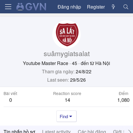
Đăng nhập
Register
suâmygiatsalat
Youtube Master Race
·
45
·
đến từ
Hà Nội
Tham gia ngày
24/8/22
Last seen
29/5/26
Bài viết
Reaction score
Điểm
0
14
1,080
Find
Tin nhắn hồ sơ
Latest activity
Các bài đăng
Giới thiệ