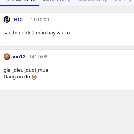
_HCL_
11/10/09
sao tên nick 2 màu hay vậu :o
son12
14/10/08
giai_dieu_duoi_mua
Đang on đó