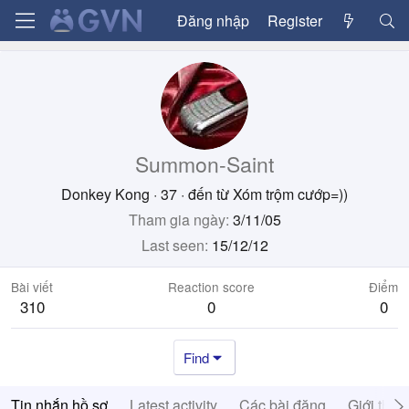
Đăng nhập
Register
Summon-Saint
Donkey Kong
·
37
·
đến từ
Xóm trộm cướp=))
Tham gia ngày
3/11/05
Last seen
15/12/12
Bài viết
Reaction score
Điểm
310
0
0
Find
Tin nhắn hồ sơ
Latest activity
Các bài đăng
Giới thiệ