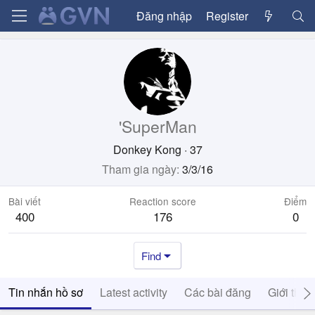
Đăng nhập
Register
'SuperMan
Donkey Kong
·
37
Tham gia ngày
3/3/16
Bài viết
Reaction score
Điểm
400
176
0
Find
Tin nhắn hồ sơ
Latest activity
Các bài đăng
Giới thiệ