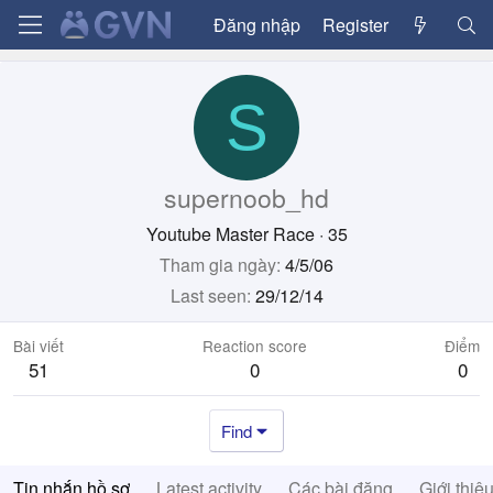
Đăng nhập
Register
S
supernoob_hd
Youtube Master Race
·
35
Tham gia ngày
4/5/06
Last seen
29/12/14
Bài viết
Reaction score
Điểm
51
0
0
Find
Tin nhắn hồ sơ
Latest activity
Các bài đăng
Giới thiệ