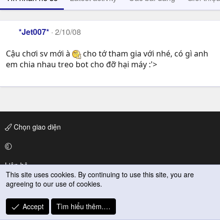
*Jet007*
2/10/08
Cậu chơi sv mới à
cho tớ tham gia với nhé, có gì anh
em chia nhau treo bot cho đỡ hại máy :'>
Chọn giao diện
Liên hệ
This site uses cookies. By continuing to use this site, you are
agreeing to our use of cookies.
Quy định và Nội quy
Privacy Policy
Accept
Tìm hiểu thêm.…