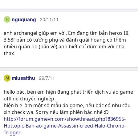
nguquang
20/11/11
N
anh archangel giúp em với. Em đang tìm bản heros III
3.58f bản có tướng phụ và đánh quái hoang có thêm
nhiều quân bo (bảo vệ) anh biết chỉ dùm em với nha.
thax
miusatthu
29/7/11
M
hello bác, bên em hiện đang phát triển dịch vụ áo game
offline chuyên nghiệp.
hiện h e làm một số mẫu áo game, nếu bác có nhu cầu
xin check wa. Sorry nếu làm phiền bác nhé :D
http://forum.gamevn.com/showthread.php?836955-
Hottopic-Ban-ao-game-Assassin-creed-Halo-Chrono-
Trigger-