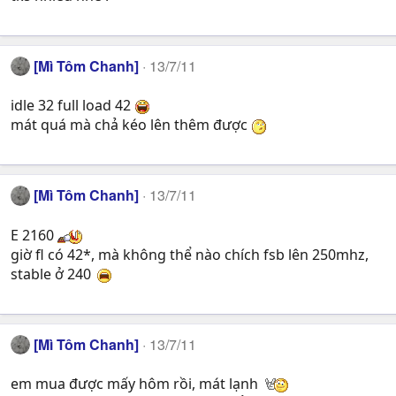
[Mì Tôm Chanh]
13/7/11
idle 32 full load 42
mát quá mà chả kéo lên thêm được
[Mì Tôm Chanh]
13/7/11
E 2160
giờ fl có 42*, mà không thể nào chích fsb lên 250mhz,
stable ở 240
[Mì Tôm Chanh]
13/7/11
em mua được mấy hôm rồi, mát lạnh