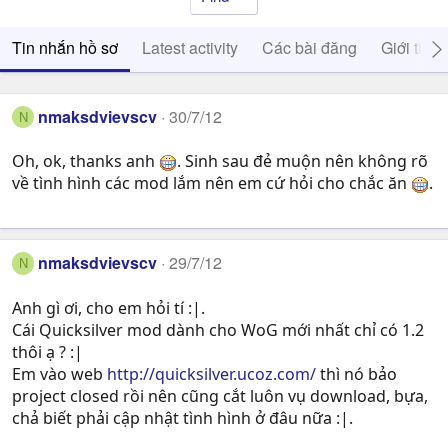
Tin nhắn hồ sơ
Latest activity
Các bài đăng
Giới thiệ
nmaksdvievscv
30/7/12
N
Oh, ok, thanks anh
. Sinh sau đẻ muộn nên không rõ
về tình hình các mod lắm nên em cứ hỏi cho chắc ăn
.
nmaksdvievscv
29/7/12
N
Anh gì ơi, cho em hỏi tí :|.
Cái Quicksilver mod dành cho WoG mới nhất chỉ có 1.2
thôi ạ ? :|
Em vào web
http://quicksilver.ucoz.com/
thì nó bảo
project closed rồi nên cũng cắt luôn vụ download, bựa,
chả biết phải cập nhật tình hình ở đâu nữa :|.