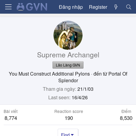
Đăng nhập
Register
Supreme Archangel
Lão Làng GVN
You Must Construct Additional Pylons
·
đến từ
Portal Of
Splendor
Tham gia ngày
21/1/03
Last seen
16/4/26
Bài viết
Reaction score
Điểm
8,774
190
8,530
Find