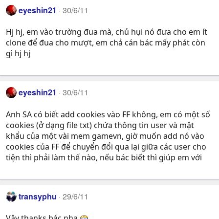
eyeshin21
30/6/11
Hj hj, em vào trường đua mà, chủ hụi nó đưa cho em ít
clone để đua cho mượt, em chả cán bác mấy phát còn
gì hj hj
eyeshin21
30/6/11
Anh SA có biết add cookies vào FF không, em có một số
cookies (ở dạng file txt) chứa thông tin user và mật
khẩu của một vài mem gamevn, giờ muốn add nó vào
cookies của FF để chuyển đổi qua lại giữa các user cho
tiện thì phải làm thế nào, nếu bác biết thì giúp em với
transyphu
29/6/11
Vậy thanks bác nha