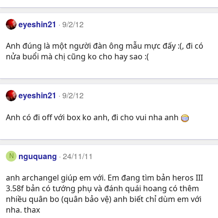
eyeshin21
9/2/12
Anh đúng là một người đàn ông mẫu mực đấy :(, đi có
nửa buổi mà chị cũng ko cho hay sao :(
eyeshin21
9/2/12
Anh có đi off với box ko anh, đi cho vui nha anh
nguquang
24/11/11
N
anh archangel giúp em với. Em đang tìm bản heros III
3.58f bản có tướng phụ và đánh quái hoang có thêm
nhiều quân bo (quân bảo vệ) anh biết chỉ dùm em với
nha. thax