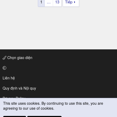
1
…
13
Tiếp
Chọn giao diện
Liên hệ
Quy định và Nội quy
Privacy Policy
This site uses cookies. By continuing to use this site, you are
agreeing to our use of cookies.
Trợ giúp