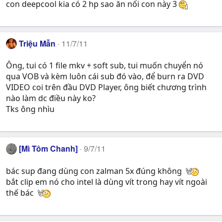
con deepcool kia có 2 hp sao ăn nổi con này 3
Triệu Mẫn
11/7/11
Ông, tui có 1 file mkv + soft sub, tui muốn chuyển nó
qua VOB và kèm luôn cái sub đó vào, để burn ra DVD
VIDEO coi trên đầu DVD Player, ông biết chương trình
nào làm dc điều này ko?
Tks ông nhìu
[Mì Tôm Chanh]
9/7/11
bác sup đang dùng con zalman 5x đúng không
bắt clip em nó cho intel là dùng vít trong hay vít ngoài
thế bác